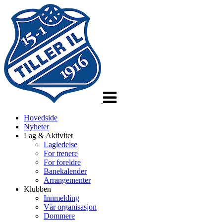
Veksle
navigasjon
Hovedside
Nyheter
Lag & Aktivitet
Lagledelse
For trenere
For foreldre
Banekalender
Arrangementer
Klubben
Innmelding
Vår organisasjon
Dommere