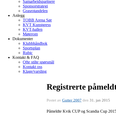
Samarbeidspartnere
Sponsorstrategi
Grasrotandelen
Anlegg
TOBB Arena Sør
KVT Kunstgress
KVT-hallen
Møterom
Dokumenter
Klubbhåndbok
Sportsplan
Rubic
Kontakt & FAQ
Ofte stilte spørsmål
Kontakt oss
Klage/varsling
Registrerte påmel
Postet av
Gutter 2007
den
31. jan 2015
Påmeldte Kvik CUP og Scandia Cup 201