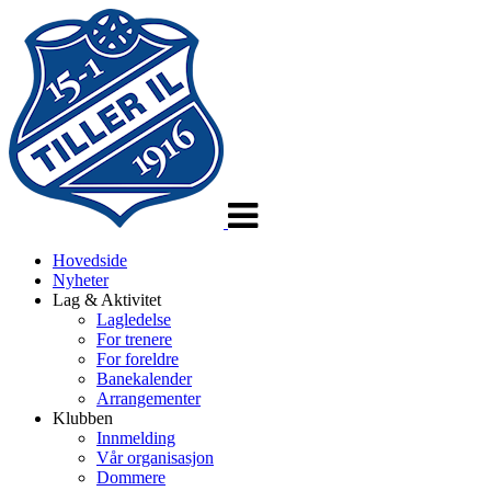
Veksle
navigasjon
Hovedside
Nyheter
Lag & Aktivitet
Lagledelse
For trenere
For foreldre
Banekalender
Arrangementer
Klubben
Innmelding
Vår organisasjon
Dommere