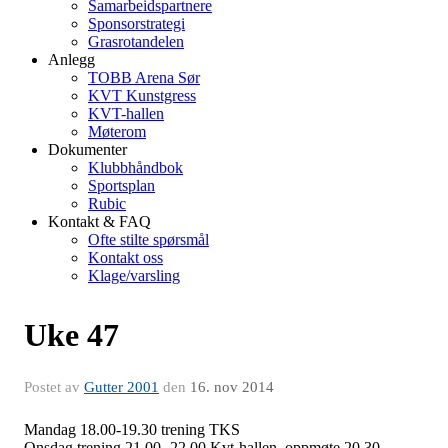
Samarbeidspartnere
Sponsorstrategi
Grasrotandelen
Anlegg
TOBB Arena Sør
KVT Kunstgress
KVT-hallen
Møterom
Dokumenter
Klubbhåndbok
Sportsplan
Rubic
Kontakt & FAQ
Ofte stilte spørsmål
Kontakt oss
Klage/varsling
Uke 47
Postet av
Gutter 2001
den
16. nov 2014
Mandag 18.00-19.30 trening TKS
Onsdag trening 21.00 -22.00 Kvt-hallen, oppmøte 20.30