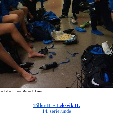
ot Leksvik. Foto: Marius L. Larsen.
Tiller IL -
Leksvik IL
14. serierunde