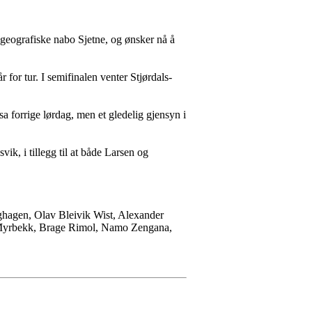
g geografiske nabo Sjetne, og ønsker nå å
 for tur. I semifinalen venter Stjørdals-
 forrige lørdag, men et gledelig gjensyn i
ik, i tillegg til at både Larsen og
hagen, Olav Bleivik Wist, Alexander
n Myrbekk, Brage Rimol, Namo Zengana,