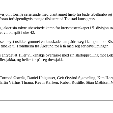
divisjon i forrige serierunde med blant annet hjelp fra både tabellnabo o
 foran forhåpentligvis mange tilskuere på Tonstad kunstgress.
jakter sin tolvte ubeseirede kamp før kretsmesterskapet i 5. divisjon står
 vil bli spilt i uke 42.
et høyst usikker grunnet en kneskade han pådro seg i kampen mot Rissa
tilbake til Trondheim fra Ålesund for å få med seg serieavslutningen.
antydet at Tiller vil kanskje overraske med sin startoppstilling mot Leksv
ller-jakka, og heller tar på seg dressjakka.
 Tormod Østerås, Daniel Halgunset, Geir Øyvind Sjømæling, Kim Horg
 Martin Vårhus Thrana, Kevin Karlsen, Ruben Rostille, Stian Mathise