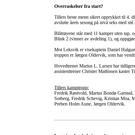
Overraskelser fra start?
Tillers beste menn sikret opprykket til 4. 
avslutte årets sesong på nivå seks med stil
Blåtrøyene står med 11 kamper uten tap, og 
Blink 2 (vinner av avdeling 1), og oppgjøret
Mot Leksvik er visekaptein Daniel Halguns
troppen er Jørgen Oldervik, som har vendt 
Hovedtrener Marius L. Larsen har tidligere 
assistenttrener Christer Mathissen kaster Ti
Tillers kamptropp:
Fredrik Røstvold, Marius Bondø Garstad,
Sotberg, Fredrik Schevig, Kristian Moa,
Preben Holm Aune, Jørgen Oldervik.