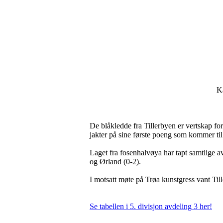
Ka
De blåkledde fra Tillerbyen er vertskap fo
jakter på sine første poeng som kommer til
Laget fra fosenhalvøya har tapt samtlige av
og Ørland (0-2).
I motsatt møte på Trøa kunstgress vant Til
Se tabellen i 5. divisjon avdeling 3 her!