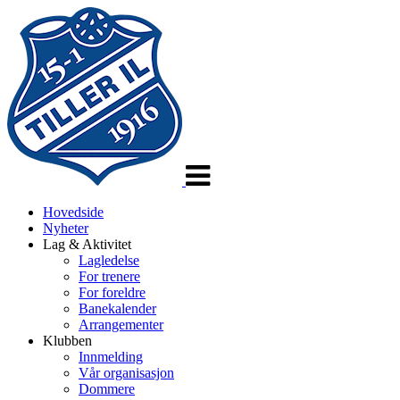
Veksle
navigasjon
Hovedside
Nyheter
Lag & Aktivitet
Lagledelse
For trenere
For foreldre
Banekalender
Arrangementer
Klubben
Innmelding
Vår organisasjon
Dommere