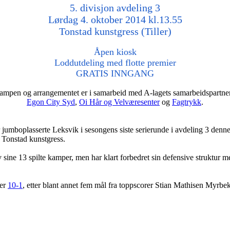
5. divisjon avdeling 3
Lørdag 4. oktober 2014 kl.13.55
Tonstad kunstgress (Tiller)
Åpen kiosk
Loddutdeling med flotte premier
GRATIS INNGANG
mpen og arrangementet er i samarbeid med A-lagets samarbeidspartne
Egon City Syd
,
Oi Hår og Velværesenter
og
Fagtrykk
.
r jumboplasserte Leksvik i sesongens siste serierunde i avdeling 3 denn
 Tonstad kunstgress.
 sine 13 spilte kamper, men har klart forbedret sin defensive struktur m
ler
10-1
, etter blant annet fem mål fra toppscorer Stian Mathisen Myrbe