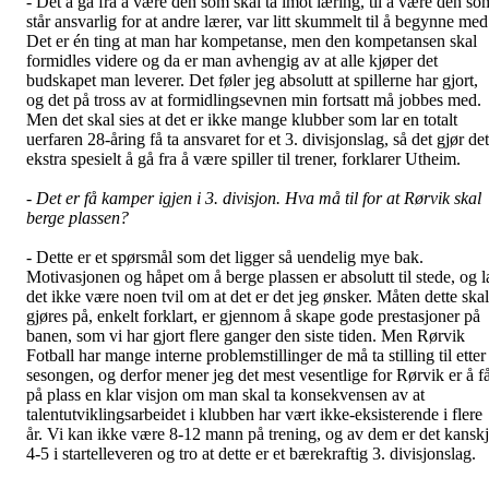
- Det å gå fra å være den som skal ta imot læring, til å være den so
står ansvarlig for at andre lærer, var litt skummelt til å begynne med
Det er én ting at man har kompetanse, men den kompetansen skal
formidles videre og da er man avhengig av at alle kjøper det
budskapet man leverer. Det føler jeg absolutt at spillerne har gjort,
og det på tross av at formidlingsevnen min fortsatt må jobbes med.
Men det skal sies at det er ikke mange klubber som lar en totalt
uerfaren 28-åring få ta ansvaret for et 3. divisjonslag, så det gjør det
ekstra spesielt å gå fra å være spiller til trener, forklarer Utheim.
- Det er få kamper igjen i 3. divisjon. Hva må til for at Rørvik skal
berge plassen?
- Dette er et spørsmål som det ligger så uendelig mye bak.
Motivasjonen og håpet om å berge plassen er absolutt til stede, og l
det ikke være noen tvil om at det er det jeg ønsker. Måten dette skal
gjøres på, enkelt forklart, er gjennom å skape gode prestasjoner på
banen, som vi har gjort flere ganger den siste tiden. Men Rørvik
Fotball har mange interne problemstillinger de må ta stilling til etter
sesongen, og derfor mener jeg det mest vesentlige for Rørvik er å f
på plass en klar visjon om man skal ta konsekvensen av at
talentutviklingsarbeidet i klubben har vært ikke-eksisterende i flere
år. Vi kan ikke være 8-12 mann på trening, og av dem er det kansk
4-5 i startelleveren og tro at dette er et bærekraftig 3. divisjonslag.