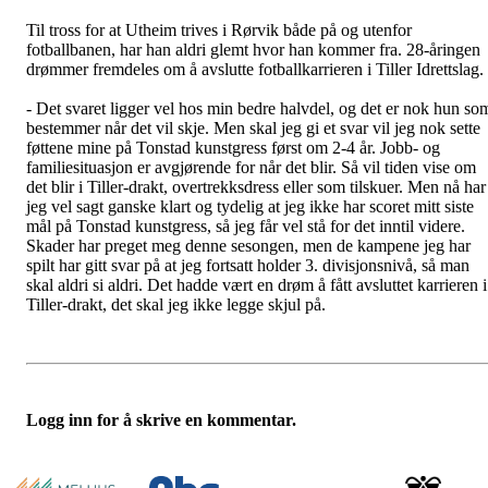
Til tross for at Utheim trives i Rørvik både på og utenfor
fotballbanen, har han aldri glemt hvor han kommer fra. 28-åringen
drømmer fremdeles om å avslutte fotballkarrieren i Tiller Idrettslag.
- Det svaret ligger vel hos min bedre halvdel, og det er nok hun so
bestemmer når det vil skje. Men skal jeg gi et svar vil jeg nok sette
føttene mine på Tonstad kunstgress først om 2-4 år. Jobb- og
familiesituasjon er avgjørende for når det blir. Så vil tiden vise om
det blir i Tiller-drakt, overtrekksdress eller som tilskuer. Men nå har
jeg vel sagt ganske klart og tydelig at jeg ikke har scoret mitt siste
mål på Tonstad kunstgress, så jeg får vel stå for det inntil videre.
Skader har preget meg denne sesongen, men de kampene jeg har
spilt har gitt svar på at jeg fortsatt holder 3. divisjonsnivå, så man
skal aldri si aldri. Det hadde vært en drøm å fått avsluttet karrieren i
Tiller-drakt, det skal jeg ikke legge skjul på.
Logg inn for å skrive en kommentar.