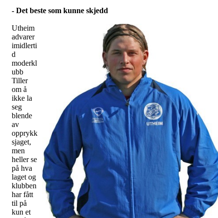
- Det beste som kunne skjedd
Utheim
advarer
imidlerti
d
moderkl
ubb
Tiller
om å
ikke la
seg
blende
av
opprykk
sjaget,
men
heller se
på hva
laget og
klubben
har fått
til på
kun et