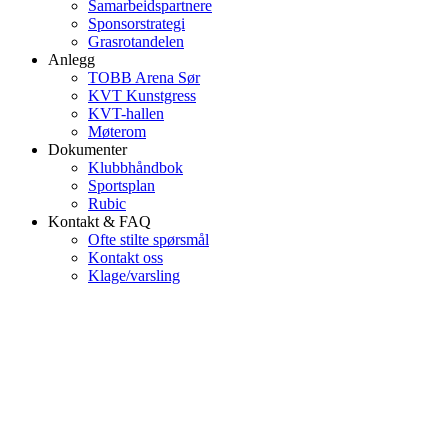
Samarbeidspartnere
Sponsorstrategi
Grasrotandelen
Anlegg
TOBB Arena Sør
KVT Kunstgress
KVT-hallen
Møterom
Dokumenter
Klubbhåndbok
Sportsplan
Rubic
Kontakt & FAQ
Ofte stilte spørsmål
Kontakt oss
Klage/varsling