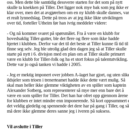
oss. Men dette ble samtidig dessverre starten for det som på nytt
skulle ta knekken på Tiller. Det ligger nok mye bak som jeg ikke er
klar over, men det at avgjørelsen om en ny klubb skulle dannes, var
et realt lynnedslag. Dette på tross av at jeg ikke likte utviklingen
over tid, forteller Utheim før han ivrig meddeler videre:
- Og nå kommer svaret på spørsmålet. Fra å være en klubb for
hovedsaklig Tiller-gutter, ble det flere og flere som ikke hadde
hjertet i klubben. Derfor var det til det beste at Tiller kunne få tid til
finne seg selv. Jeg ble utrolig glad den dagen jeg så at Tiller skulle
starte på nytt i 6. divisjon med en plan om at Tiller skulle primært
være en klubb for Tiller-folk og ha et stort fokus på talentutvikling.
Dette var jo også tanken vi hadde i 2005.
- Jeg er mektig imponert over jobben A-laget har gjort, og uten slik
ildsjeler som trioen i trenerteamet hadde ikke dette vært mulig. Så
skal man heller ikke glemme viktigheten av en spiller som kaptein
Alexander Sotberg, som representerer så mye mer enn bare det å
være en som spiller for Tiller. Det han har ofret opp gjennom årene
for klubben er intet mindre enn imponerende. Så kort oppsummert 
det veldig gledelig og spennende det dere har på gang i Tiller, og så
må dere ikke glemme deres sanne jeg i iveren på suksess.
Vil avslutte i Tiller