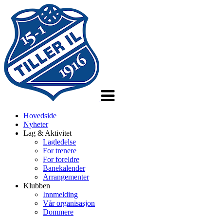
Veksle
navigasjon
Hovedside
Nyheter
Lag & Aktivitet
Lagledelse
For trenere
For foreldre
Banekalender
Arrangementer
Klubben
Innmelding
Vår organisasjon
Dommere