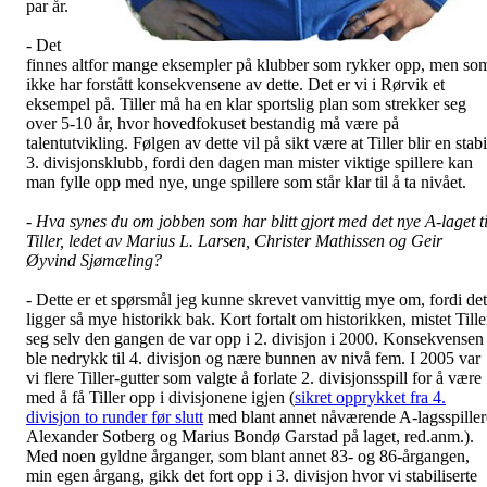
par år.
- Det
finnes altfor mange eksempler på klubber som rykker opp, men so
ikke har forstått konsekvensene av dette. Det er vi i Rørvik et
eksempel på. Tiller må ha en klar sportslig plan som strekker seg
over 5-10 år, hvor hovedfokuset bestandig må være på
talentutvikling. Følgen av dette vil på sikt være at Tiller blir en stabi
3. divisjonsklubb, fordi den dagen man mister viktige spillere kan
man fylle opp med nye, unge spillere som står klar til å ta nivået.
- Hva synes du om jobben som har blitt gjort med det nye A-laget ti
Tiller, ledet av Marius L. Larsen, Christer Mathissen og Geir
Øyvind Sjømæling?
- Dette er et spørsmål jeg kunne skrevet vanvittig mye om, fordi det
ligger så mye historikk bak. Kort fortalt om historikken, mistet Tille
seg selv den gangen de var opp i 2. divisjon i 2000. Konsekvensen
ble nedrykk til 4. divisjon og nære bunnen av nivå fem. I 2005 var
vi flere Tiller-gutter som valgte å forlate 2. divisjonsspill for å være
med å få Tiller opp i divisjonene igjen (
sikret opprykket fra 4.
divisjon to runder før slutt
med blant annet nåværende A-lagsspiller
Alexander Sotberg og Marius Bondø Garstad på laget, red.anm.).
Med noen gyldne årganger, som blant annet 83- og 86-årgangen,
min egen årgang, gikk det fort opp i 3. divisjon hvor vi stabiliserte