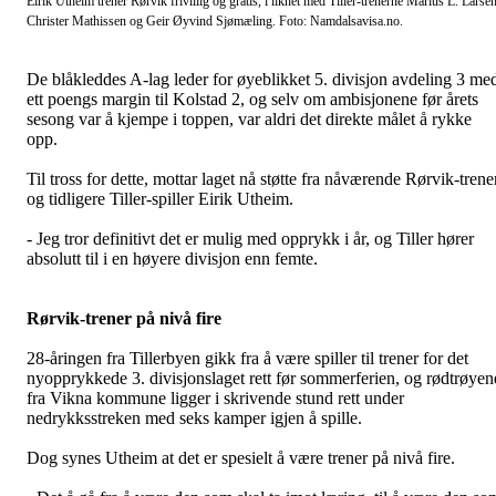
Eirik Utheim trener Rørvik frivillig og gratis, i likhet med Tiller-trenerne Marius L. Larsen
Christer Mathissen og Geir Øyvind Sjømæling. Foto: Namdalsavisa.no.
De blåkleddes A-lag leder for øyeblikket 5. divisjon avdeling 3 me
ett poengs margin til Kolstad 2, og selv om ambisjonene før årets
sesong var å kjempe i toppen, var aldri det direkte målet å rykke
opp.
Til tross for dette, mottar laget nå støtte fra nåværende Rørvik-trene
og tidligere Tiller-spiller Eirik Utheim.
- Jeg tror definitivt det er mulig med opprykk i år, og Tiller hører
absolutt til i en høyere divisjon enn femte.
Rørvik-trener på nivå fire
28-åringen fra Tillerbyen gikk fra å være spiller til trener for det
nyopprykkede 3. divisjonslaget rett før sommerferien, og rødtrøyen
fra Vikna kommune ligger i skrivende stund rett under
nedrykksstreken med seks kamper igjen å spille.
Dog synes Utheim at det er spesielt å være trener på nivå fire.