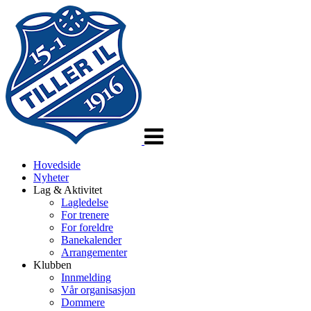
Veksle
navigasjon
Hovedside
Nyheter
Lag & Aktivitet
Lagledelse
For trenere
For foreldre
Banekalender
Arrangementer
Klubben
Innmelding
Vår organisasjon
Dommere