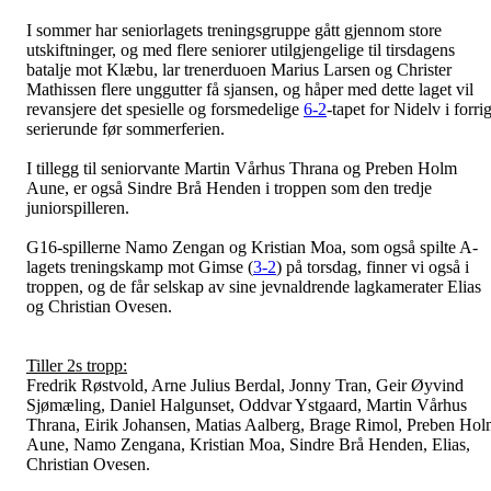
I sommer har seniorlagets treningsgruppe gått gjennom store
utskiftninger, og med flere seniorer utilgjengelige til tirsdagens
batalje mot Klæbu, lar trenerduoen Marius Larsen og Christer
Mathissen flere unggutter få sjansen, og håper med dette laget vil
revansjere det spesielle og forsmedelige
6-2
-tapet for Nidelv i forri
serierunde før sommerferien.
I tillegg til seniorvante Martin Vårhus Thrana og Preben Holm
Aune, er også Sindre Brå Henden i troppen som den tredje
juniorspilleren.
G16-spillerne Namo Zengan og Kristian Moa, som også spilte A-
lagets treningskamp mot Gimse (
3-2
) på torsdag, finner vi også i
troppen, og de får selskap av sine jevnaldrende lagkamerater Elias
og Christian Ovesen.
Tiller 2s tropp:
Fredrik Røstvold, Arne Julius Berdal, Jonny Tran, Geir Øyvind
Sjømæling, Daniel Halgunset, Oddvar Ystgaard, Martin Vårhus
Thrana, Eirik Johansen, Matias Aalberg, Brage Rimol, Preben Ho
Aune, Namo Zengana, Kristian Moa, Sindre Brå Henden, Elias,
Christian Ovesen.