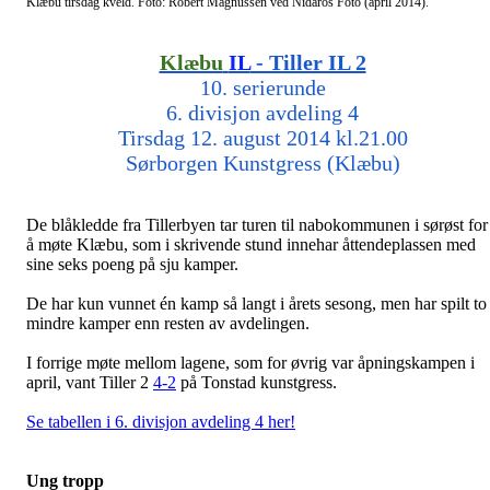
Klæbu tirsdag kveld. Foto: Robert Magnussen ved Nidaros Foto (april 2014).
Klæbu
IL
- Tiller IL 2
10. serierunde
6. divisjon avdeling 4
Tirsdag 12. august 2014 kl.21.00
Sørborgen Kunstgress (Klæbu)
De blåkledde fra Tillerbyen tar turen til nabokommunen i sørøst for
å møte Klæbu, som i skrivende stund innehar åttendeplassen med
sine seks poeng på sju kamper.
De har kun vunnet én kamp så langt i årets sesong, men har spilt to
mindre kamper enn resten av avdelingen.
I forrige møte mellom lagene, som for øvrig var åpningskampen i
april, vant Tiller 2
4-2
på Tonstad kunstgress.
Se tabellen i 6. divisjon avdeling 4 her!
Ung tropp