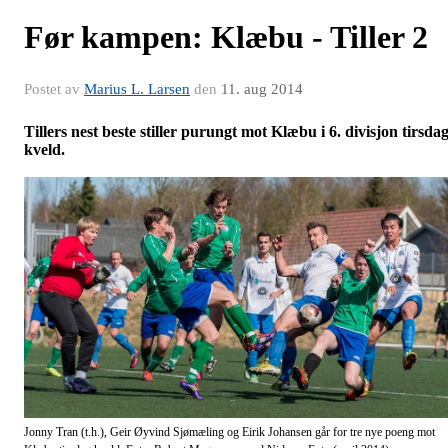
Før kampen: Klæbu - Tiller 2
Postet av
Marius L. Larsen
den
11. aug 2014
Tillers nest beste stiller purungt mot Klæbu i 6. divisjon tirsda
kveld.
Jonny Tran (t.h.), Geir Øyvind Sjømæling og Eirik Johansen går for tre nye poeng mot