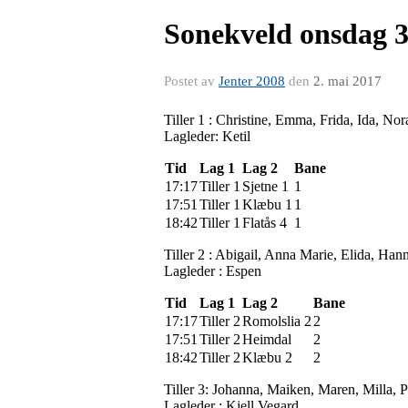
Sonekveld onsdag 
Postet av
Jenter 2008
den
2. mai 2017
Tiller 1 : Christine, Emma, Frida, Ida, Nor
Lagleder: Ketil
Tid
Lag 1
Lag 2
Bane
17:17
Tiller 1
Sjetne 1
1
17:51
Tiller 1
Klæbu 1
1
18:42
Tiller 1
Flatås 4
1
Tiller 2 : Abigail, Anna Marie, Elida, Hann
Lagleder : Espen
Tid
Lag 1
Lag 2
Bane
17:17
Tiller 2
Romolslia 2
2
17:51
Tiller 2
Heimdal
2
18:42
Tiller 2
Klæbu 2
2
Tiller 3: Johanna, Maiken, Maren, Milla, P
Lagleder : Kjell Vegard