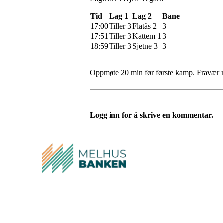
Tid
Lag 1
Lag 2
Bane
17:00
Tiller 3
Flatås 2
3
17:51
Tiller 3
Kattem 1
3
18:59
Tiller 3
Sjetne 3
3
Oppmøte 20 min før første kamp. Fravær m
Logg inn for å skrive en kommentar.