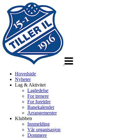
Veksle
navigasjon
Hovedside
Nyheter
Lag & Aktivitet
Lagledelse
For trenere
For foreldre
Banekalender
Arrangementer
Klubben
Innmelding
Vår organisasjon
Dommere