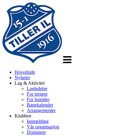
Veksle
navigasjon
Hovedside
Nyheter
Lag & Aktivitet
Lagledelse
For trenere
For foreldre
Banekalender
Arrangementer
Klubben
Innmelding
Vår organisasjon
Dommere