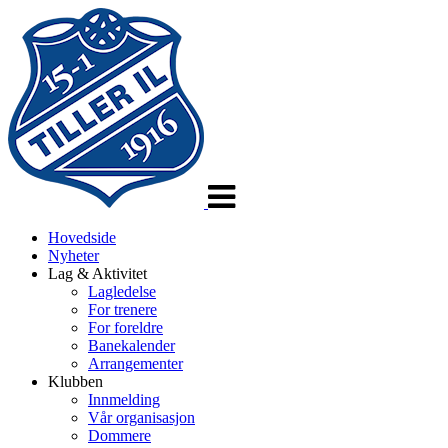
Veksle
navigasjon
Hovedside
Nyheter
Lag & Aktivitet
Lagledelse
For trenere
For foreldre
Banekalender
Arrangementer
Klubben
Innmelding
Vår organisasjon
Dommere