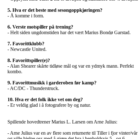
5. Hva er det beste med sesongoppkjøringen?
-
Å komme i form
.
6. Verste motspiller på trening?
-
Helt siden ungdomstiden har det vært Marius Bondø Garstad
.
7. Favorittklubb?
-
Newcastle
United.
8. Favorittspiller(e)?
-
Alan Shearer skårte tidløse mål og var en ydmyk mann
. Perfekt
kombo.
9. Favorittmusikk i garderoben før kamp?
-
AC/DC - Thunderstruck
.
10. Hva er det folk ikke vet om deg?
-
Er veldig glad i å fotografere by og natur
.
Spillende hovedtrener Marius L. Larsen om Arne Julius:
- Arne Julius var en av flere som returnerte til Tiller i fjor vinter/vår
og ville hjelpe oss med å gjøre det bra i henholdsvis 5.- og 6.