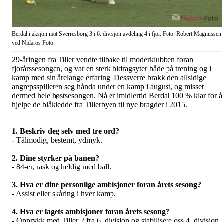
Berdal i aksjon mot Sverresborg 3 i 6. divisjon avdeling 4 i fjor. Foto: Robert Magnussen
ved Nidaros Foto.
29-åringen fra Tiller vendte tilbake til moderklubben foran
fjorårssesongen, og var en sterk bidragsyter både på trening og i
kamp med sin årelange erfaring. Dessverre brakk den allsidige
angrepsspilleren seg hånda under en kamp i august, og misset
dermed hele høstsesongen. Nå er imidlertid Berdal 100 % klar for å
hjelpe de blåkledde fra Tillerbyen til nye bragder i 2015.
1. Beskriv deg selv med tre ord?
-
Tålmodig, bestemt, ydmyk
.
2. Dine styrker på banen?
-
84-er, rask og heldig med ball
.
3. Hva er dine personlige ambisjoner foran årets sesong?
-
Assist eller skåring i hver kamp.
4. Hva er lagets ambisjoner foran årets sesong?
-
Opprykk med Tiller 2 fra 6. divisjon og stabilisere oss 4. div
isjon.