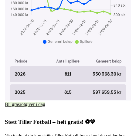
Bli grasrotgiver i dag
Støtt Tiller Fotball – helt gratis! ⚽💙
Visste du at du kan støtte Tiller Fotball hver gang du spiller hos