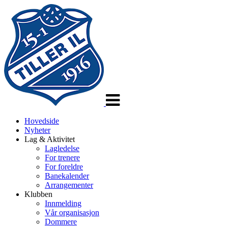
Veksle
navigasjon
Hovedside
Nyheter
Lag & Aktivitet
Lagledelse
For trenere
For foreldre
Banekalender
Arrangementer
Klubben
Innmelding
Vår organisasjon
Dommere