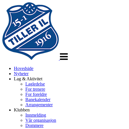
Veksle
navigasjon
Hovedside
Nyheter
Lag & Aktivitet
Lagledelse
For trenere
For foreldre
Banekalender
Arrangementer
Klubben
Innmelding
Vår organisasjon
Dommere