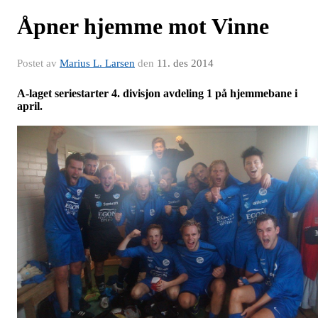
Åpner hjemme mot Vinne
Postet av
Marius L. Larsen
den
11. des 2014
A-laget seriestarter 4. divisjon avdeling 1 på hjemmebane i
april.