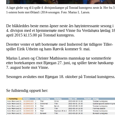
A-laget gleder seg til å spille 4. divisjonskamper på Tonstad kunstgress neste år. Her fra 3
1-seieren borte mot Ørland i 2014-sesongen. Foto: Marius L. Larsen.
De blåkleddes beste menn åpner neste års høyinteressante sesong i
4. divisjon med et hjemmemøte med Vinne fra Verdalsøra lørdag 18
april 2015 kl.15.00 på Tonstad kunstgress.
Deretter venter et tøft bortemøte med Innherred før tidligere Tiller-
spiller Eirik Utheim og hans Rørvik kommer 9. mai.
Marius Larsen og Christer Mathissens mannskap tar sommerferie
etter bortekampen mot Bjørgan 27. juni, og spiller første høstkamp
7. august borte mot Vinne.
Sesongen avsluttes mot Bjørgan 18. oktober på Tonstad kunstgress
Se fullstendig oppsett her: