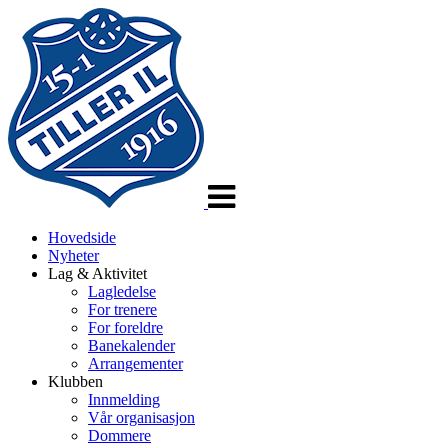
Veksle
navigasjon
Hovedside
Nyheter
Lag & Aktivitet
Lagledelse
For trenere
For foreldre
Banekalender
Arrangementer
Klubben
Innmelding
Vår organisasjon
Dommere