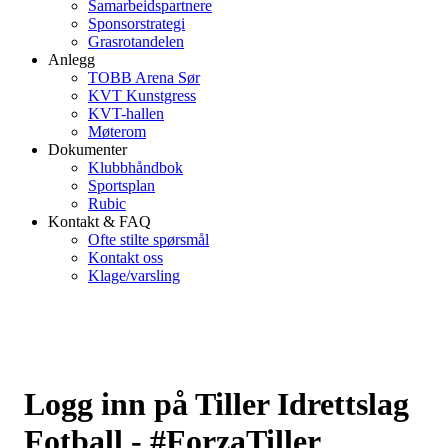
Samarbeidspartnere
Sponsorstrategi
Grasrotandelen
Anlegg
TOBB Arena Sør
KVT Kunstgress
KVT-hallen
Møterom
Dokumenter
Klubbhåndbok
Sportsplan
Rubic
Kontakt & FAQ
Ofte stilte spørsmål
Kontakt oss
Klage/varsling
Logg inn på Tiller Idrettslag
Fotball - #ForzaTiller