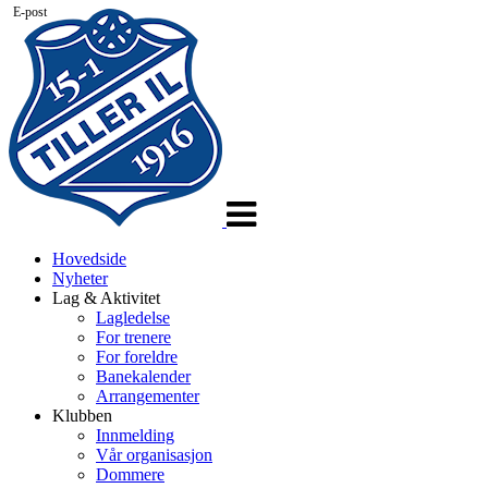
E-post
Veksle
navigasjon
Hovedside
Nyheter
Lag & Aktivitet
Lagledelse
For trenere
For foreldre
Banekalender
Arrangementer
Klubben
Innmelding
Vår organisasjon
Dommere