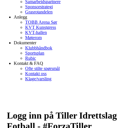
Samarbeidspartnere
Sponsorstrategi
Grasrotandelen
Anlegg
TOBB Arena Sør
KVT Kunstgress
KVT-hallen
Møterom
Dokumenter
Klubbhåndbok
Sportsplan
Rubic
Kontakt & FAQ
Ofte stilte spørsmål
Kontakt oss
Klage/varsling
Logg inn på Tiller Idrettslag
Fotball - #ForzaTiller