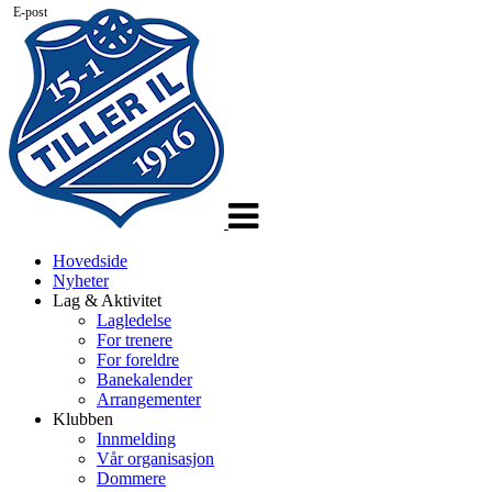
E-post
Veksle
navigasjon
Hovedside
Nyheter
Lag & Aktivitet
Lagledelse
For trenere
For foreldre
Banekalender
Arrangementer
Klubben
Innmelding
Vår organisasjon
Dommere