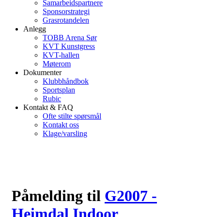
Samarbeidspartnere
Sponsorstrategi
Grasrotandelen
Anlegg
TOBB Arena Sør
KVT Kunstgress
KVT-hallen
Møterom
Dokumenter
Klubbhåndbok
Sportsplan
Rubic
Kontakt & FAQ
Ofte stilte spørsmål
Kontakt oss
Klage/varsling
Påmelding til
G2007 -
Heimdal Indoor