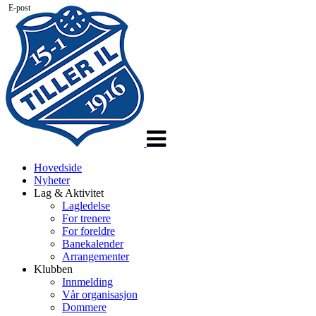
E-post
Veksle
navigasjon
Hovedside
Nyheter
Lag & Aktivitet
Lagledelse
For trenere
For foreldre
Banekalender
Arrangementer
Klubben
Innmelding
Vår organisasjon
Dommere