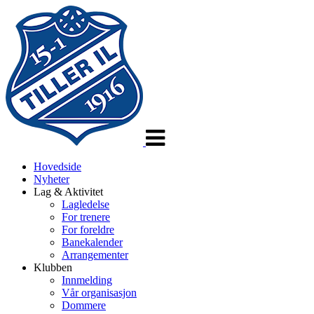
Veksle
navigasjon
Hovedside
Nyheter
Lag & Aktivitet
Lagledelse
For trenere
For foreldre
Banekalender
Arrangementer
Klubben
Innmelding
Vår organisasjon
Dommere