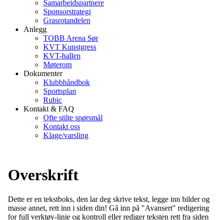
Samarbeidspartnere
Sponsorstrategi
Grasrotandelen
Anlegg
TOBB Arena Sør
KVT Kunstgress
KVT-hallen
Møterom
Dokumenter
Klubbhåndbok
Sportsplan
Rubic
Kontakt & FAQ
Ofte stilte spørsmål
Kontakt oss
Klage/varsling
Overskrift
Dette er en tekstboks, den lar deg skrive tekst, legge inn bilder og
masse annet, rett inn i siden din! Gå inn på "Avansert" redigering
for full verktøy-linje og kontroll eller rediger teksten rett fra siden