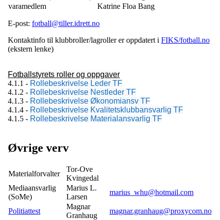
varamedlem
Katrine Floa Bang
E-post:
fotball@tiller.idrett.no
Kontaktinfo til klubbroller/lagroller er oppdatert i
FIKS/fotball.no
(ekstern lenke)
Fotballstyrets roller og oppgaver
4.1.1 -
Rollebeskrivelse Leder TF
4.1.2 -
Rollebeskrivelse Nestleder TF
4.1.3 -
Rollebeskrivelse Økonomiansv TF
4.1.4 -
Rollebeskrivelse Kvalitetsklubbansvarlig TF
4.1.5 -
Rollebeskrivelse Materialansvarlig TF
Øvrige verv
Tor-Ove
Materialforvalter
Kvingedal
Mediaansvarlig
Marius L.
marius_whu@hotmail.com
(SoMe)
Larsen
Magnar
Politiattest
magnar.granhaug@proxycom.no
Granhaug