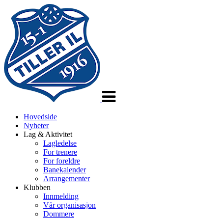
Veksle
navigasjon
Hovedside
Nyheter
Lag & Aktivitet
Lagledelse
For trenere
For foreldre
Banekalender
Arrangementer
Klubben
Innmelding
Vår organisasjon
Dommere