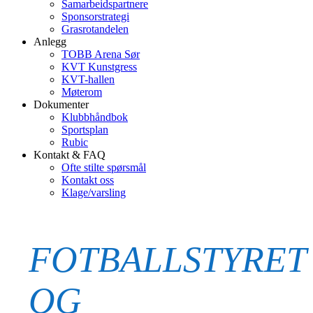
Samarbeidspartnere
Sponsorstrategi
Grasrotandelen
Anlegg
TOBB Arena Sør
KVT Kunstgress
KVT-hallen
Møterom
Dokumenter
Klubbhåndbok
Sportsplan
Rubic
Kontakt & FAQ
Ofte stilte spørsmål
Kontakt oss
Klage/varsling
FOTBALLSTYRET
OG