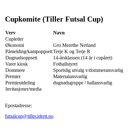
Cupkomite (Tiller Futsal Cup)
Verv
Navn
Cupleder
Økonomi
Gro Merethe Nerland
Påmelding/kampoppsett
Terje K og Terje R
Dugnadsoppsett
14-årsklassen (14 år i cupåret)
Varer kiosk
Fotballstyret
Dommere
Sportslig utvalg v/dommeransvarlig
Premier
Materialansvarlig
Premieutdeling
dugnadsgruppe / hallansvarlig
Invitasjoner/media
Epostadresse:
futsalcup@tiller.idrett.no