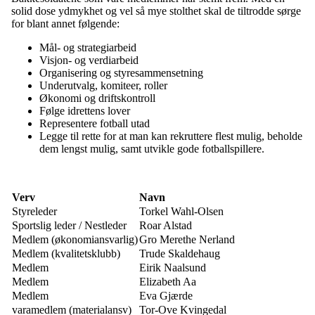
solid dose ydmykhet og vel så mye stolthet skal de tiltrodde sørge
for blant annet følgende:
Mål- og strategiarbeid
Visjon- og verdiarbeid
Organisering og styresammensetning
Underutvalg, komiteer, roller
Økonomi og driftskontroll
Følge idrettens lover
Representere fotball utad
Legge til rette for at man kan rekruttere flest mulig, beholde
dem lengst mulig, samt utvikle gode fotballspillere.
Verv
Navn
Styreleder
Torkel Wahl-Olsen
Sportslig leder / Nestleder
Roar Alstad
Medlem (økonomiansvarlig)
Gro Merethe Nerland
Medlem (kvalitetsklubb)
Trude Skaldehaug
Medlem
Eirik Naalsund
Medlem
Elizabeth Aa
Medlem
Eva Gjærde
varamedlem (materialansv)
Tor-Ove Kvingedal