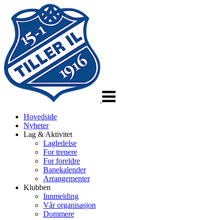
Veksle
navigasjon
Hovedside
Nyheter
Lag & Aktivitet
Lagledelse
For trenere
For foreldre
Banekalender
Arrangementer
Klubben
Innmelding
Vår organisasjon
Dommere