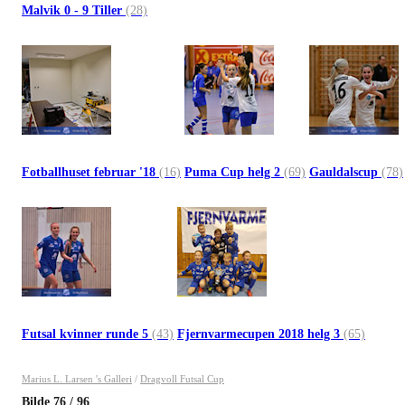
Malvik 0 - 9 Tiller
(28)
Fotballhuset februar '18
(16)
Puma Cup helg 2
(69)
Gauldalscup
(78)
Futsal kvinner runde 5
(43)
Fjernvarmecupen 2018 helg 3
(65)
Marius L. Larsen 's Galleri
/
Dragvoll Futsal Cup
Bilde
76
/
96