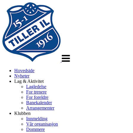
Veksle
navigasjon
Hovedside
Nyheter
Lag & Aktivitet
Lagledelse
For trenere
For foreldre
Banekalender
Arrangementer
Klubben
Innmelding
Vår organisasjon
Dommere