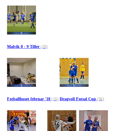
Malvik 0 - 9 Tiller
(28)
Fotballhuset februar '18
(16)
Dragvoll Futsal Cup
(96)