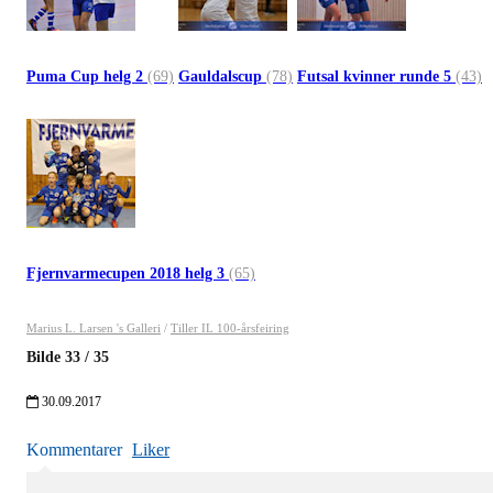
Puma Cup helg 2
(69)
Gauldalscup
(78)
Futsal kvinner runde 5
(43)
Fjernvarmecupen 2018 helg 3
(65)
Marius L. Larsen 's Galleri
/
Tiller IL 100-årsfeiring
Bilde
33
/
35
30.09.2017
Kommentarer
Liker