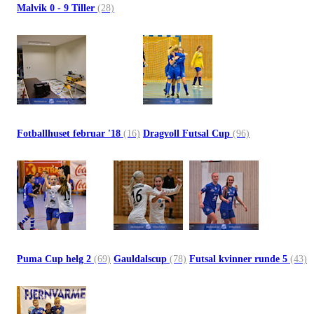
Malvik 0 - 9 Tiller
(28)
Fotballhuset februar '18
(16)
Dragvoll Futsal Cup
(96)
Puma Cup helg 2
(69)
Gauldalscup
(78)
Futsal kvinner runde 5
(43)