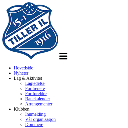
Veksle
navigasjon
Hovedside
Nyheter
Lag & Aktivitet
Lagledelse
For trenere
For foreldre
Banekalender
Arrangementer
Klubben
Innmelding
Vår organisasjon
Dommere