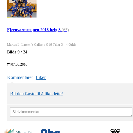
Fjernvarmecupen 2018 helg 3
(65)
Marius L. Larsen 's Galleri
/
G16 Tiller 3 - 4 Orkla
Bilde
9
/
24
07.05.2016
Kommentarer
Liker
Bli den første til å like dette!