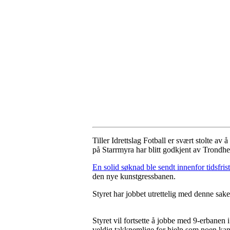
Tiller Idrettslag Fotball er svært stolte 
på Starrmyra har blitt godkjent av Trond
En solid søknad ble sendt innenfor tidsfris
den nye kunstgressbanen.
Styret har jobbet utrettelig med denne sake
Styret vil fortsette å jobbe med 9-erbanen
veldig takknemlige for hjelp som noen kan 