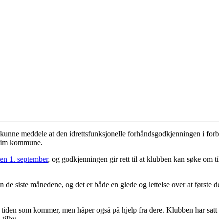
av å kunne meddele at den idrettsfunksjonelle forhåndsgodkjenningen i 
heim kommune.
ten 1. september
, og godkjenningen gir rett til at klubben kan søke om ti
n de siste månedene, og det er både en glede og lettelse over at første d
 i tiden som kommer, men håper også på hjelp fra dere. Klubben har satt
tilby.