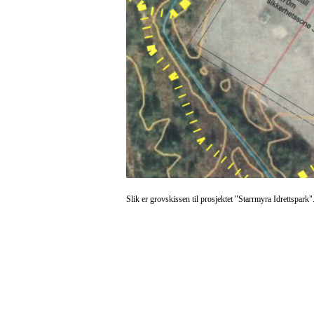
Slik er grovskissen til prosjektet "Starrmyra Idrettspar