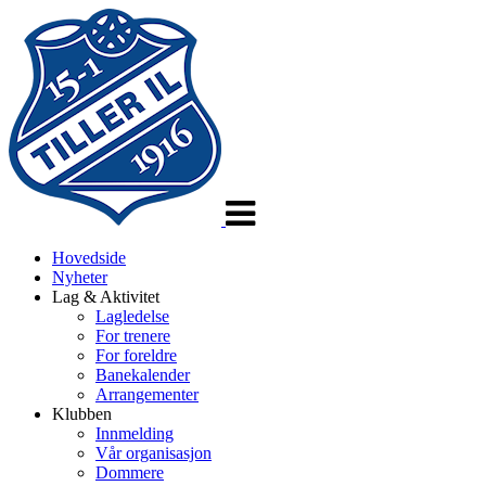
Veksle
navigasjon
Hovedside
Nyheter
Lag & Aktivitet
Lagledelse
For trenere
For foreldre
Banekalender
Arrangementer
Klubben
Innmelding
Vår organisasjon
Dommere