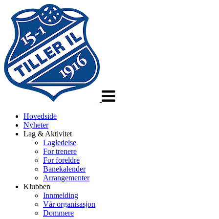
Veksle
navigasjon
Hovedside
Nyheter
Lag & Aktivitet
Lagledelse
For trenere
For foreldre
Banekalender
Arrangementer
Klubben
Innmelding
Vår organisasjon
Dommere