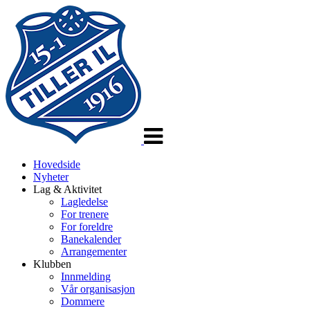
Veksle
navigasjon
Hovedside
Nyheter
Lag & Aktivitet
Lagledelse
For trenere
For foreldre
Banekalender
Arrangementer
Klubben
Innmelding
Vår organisasjon
Dommere