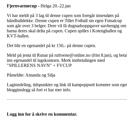
Fjernvarmecup
- Helga 20.-22.jan
Vi har meldt på 3 lag til denne cupen som foregår innendørs på
håndballdekke. Denne cupen er Tiller Fotball sin egen Futsalcup
som går over 3 helger. Dere vil få dugnadsoppgaver uavhengig om
barna deres skal delta på cupen. Cupen spilles i Kotenghallen og
KVT-hallen.
Det blir en egenandel på kr 150,- på denne cupen.
Meld på jenta til Runar på rufroene@online.no (frist 8.jan), og beta
inn egenandel til lagskontoen. Merk innbetalingen med
"SPILLERENS NAVN" + FVCUP
Påmeldte: Amanda og Silja
Laginndeling, tidspunkter og link til kampoppsett kommer som ege
blogginnlegg så fort vi har mer info.
Logg inn for å skrive en kommentar.