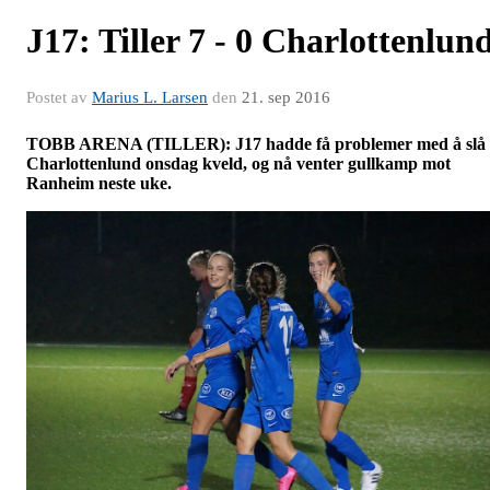
J17: Tiller 7 - 0 Charlottenlun
Postet av
Marius L. Larsen
den
21. sep 2016
TOBB ARENA (TILLER): J17 hadde få problemer med å slå
Charlottenlund onsdag kveld, og nå venter gullkamp mot
Ranheim neste uke.