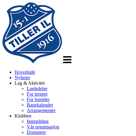
Veksle
navigasjon
Hovedside
Nyheter
Lag & Aktivitet
Lagledelse
For trenere
For foreldre
Banekalender
Arrangementer
Klubben
Innmelding
Vår organisasjon
Dommere