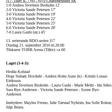
J17: Tiller IL 7 (6) - (0) 0 Charlottenlund SK
1-0 Andrea Sivertsen Broholm 12'
2-0 Victoria Sande Petersen 17'
3-0 Victoria Sande Petersen 19'
4-0 Victoria Sande Petersen
22'
5-0 Victoria Sande Petersen
25'
6-0 Victoria Sande Petersen
28'
7-0 Laura Gashi (str.) 45'
13. serierunde BDO-serien J17
Onsdag 21. september 2016 kl.20.00
Tilskuere TOBB Arena (Tiller): ca 60
Laget (3-4-3):
Hedda Kolstad
Hege Snåsøy Hovdahl - Andrea Holm Aune (k) - Kristin Loraas
Eiriksson
Andrea Sivertsen Broholm - Laura Gashi - Marie Methi - Ida Stiles
Sara Bye-Andersen - Victoria Sande Petersen - Synne Bye-
Andersen
Innbyttere: Mayliss Fremo, Julie Tørstad Nyheim, Ina Sofie Rokne
Silje Beien.