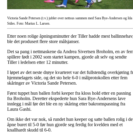
Victoria Sande Petersen (t.v.) jubler over nettsus sammen med Sara Bye-Andersen og Ida
Stiles. Foto: Marius L. Larsen.
Etter noen rolige åpningsminutter der Tiller hadde mest ballinnehav
ble det produsert flere store målsjanser.
Det sa pang i nettmaskene da Andrea Sivertsen Broholm, en av fe
spillere født i 2002 som startet kampen, gjorde alt selv og sendte
Tiller i ledelsen etter 12 minutter.
I løpet av det neste drøye kvarteret var det fullstendig overkjøring f
hjemmelagets side, og det sto hele 6-0 i målprotokollen etter fem
skåringer av Victoria Sande Petersen.
Først tuppet hun ballen forbi keeper fra kloss hold etter en pasning
fra Broholm. Deretter ekspederte hun Sara Bye-Andersens lave
innlegg i mål før det ble en ny skåring etter bakromspasning fra
Laura Gashi.
Om ikke det var nok, så rundet hun keeper og satte ballen rolig i de
åpne buret til 5-0 før hun gjorde seg ferdig for kvelden med et
knallhardt skudd til 6-0.