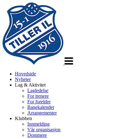
Veksle
navigasjon
Hovedside
Nyheter
Lag & Aktivitet
Lagledelse
For trenere
For foreldre
Banekalender
Arrangementer
Klubben
Innmelding
Vår organisasjon
Dommere