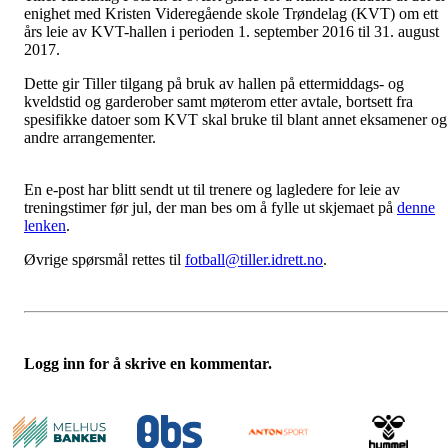
enighet med Kristen Videregående skole Trøndelag (KVT) om ett
års leie av KVT-hallen i perioden 1. september 2016 til 31. august
2017.
Dette gir Tiller tilgang på bruk av hallen på ettermiddags- og
kveldstid og garderober samt møterom etter avtale, bortsett fra
spesifikke datoer som KVT skal bruke til blant annet eksamener og
andre arrangementer.
En e-post har blitt sendt ut til trenere og lagledere for leie av
treningstimer før jul, der man bes om å fylle ut skjemaet på
denne
lenken
.
Øvrige spørsmål rettes til
fotball@tiller.idrett.no
.
Logg inn for å skrive en kommentar.