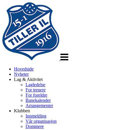
Veksle
navigasjon
Hovedside
Nyheter
Lag & Aktivitet
Lagledelse
For trenere
For foreldre
Banekalender
Arrangementer
Klubben
Innmelding
Vår organisasjon
Dommere