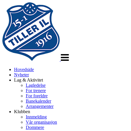
Veksle
navigasjon
Hovedside
Nyheter
Lag & Aktivitet
Lagledelse
For trenere
For foreldre
Banekalender
Arrangementer
Klubben
Innmelding
Vår organisasjon
Dommere