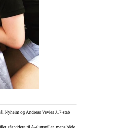
r Pål Nyheim og Andreas Vevles J17-stab
et går videre til A-sluttspillet, mens både