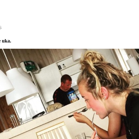
6
e uka.