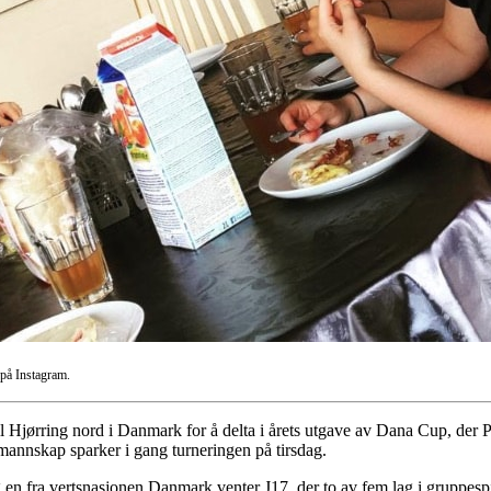
 på Instagram.
 til Hjørring nord i Danmark for å delta i årets utgave av Dana Cup, de
nskap sparker i gang turneringen på tirsdag.
en fra vertsnasjonen Danmark venter J17, der to av fem lag i gruppespill