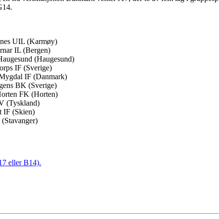
G14.
denes UIL (Karmøy)
ørnar IL (Bergen)
d Haugesund (Haugesund)
orps IF (Sverige)
y-Mygdal IF (Danmark)
ngens BK (Sverige)
Horten FK (Horten)
FV (Tyskland)
 IF (Skien)
 (Stavanger)
17 eller B14).