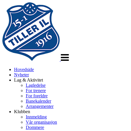
Veksle
navigasjon
Hovedside
Nyheter
Lag & Aktivitet
Lagledelse
For trenere
For foreldre
Banekalender
Arrangementer
Klubben
Innmelding
Vår organisasjon
Dommere