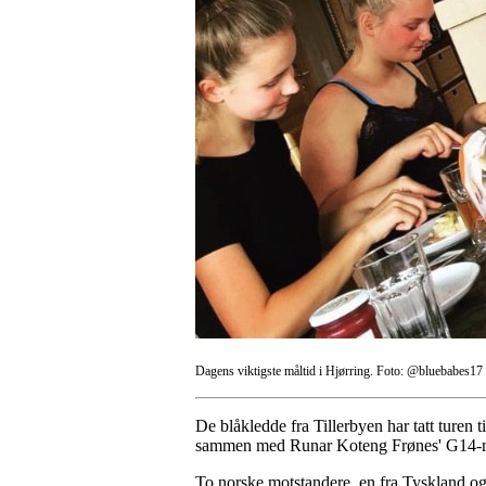
Dagens viktigste måltid i Hjørring. Foto: @bluebabes17
De blåkledde fra Tillerbyen har tatt turen
sammen med Runar Koteng Frønes' G14-man
To norske motstandere, en fra Tyskland og 