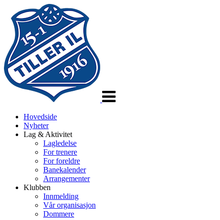
Veksle
navigasjon
Hovedside
Nyheter
Lag & Aktivitet
Lagledelse
For trenere
For foreldre
Banekalender
Arrangementer
Klubben
Innmelding
Vår organisasjon
Dommere