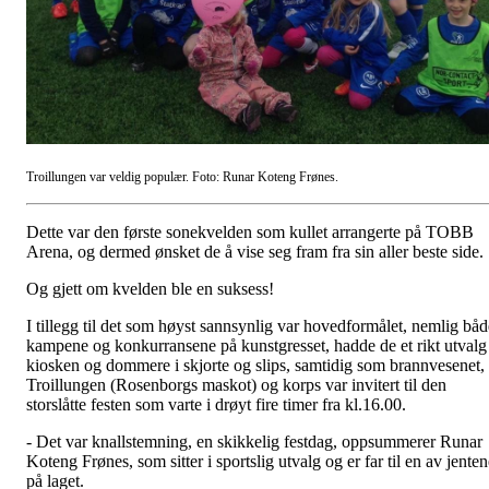
Troillungen var veldig populær. Foto: Runar Koteng Frønes.
Dette var den første sonekvelden som kullet arrangerte på TOBB
Arena, og dermed ønsket de å vise seg fram fra sin aller beste side.
Og gjett om kvelden ble en suksess!
I tillegg til det som høyst sannsynlig var hovedformålet, nemlig båd
kampene og konkurransene på kunstgresset, hadde de et rikt utvalg 
kiosken og dommere i skjorte og slips, samtidig som brannvesenet,
Troillungen (Rosenborgs maskot) og korps var invitert til den
storslåtte festen som varte i drøyt fire timer fra kl.16.00.
- Det var knallstemning, en skikkelig festdag, oppsummerer Runar
Koteng Frønes, som sitter i sportslig utvalg og er far til en av jente
på laget.