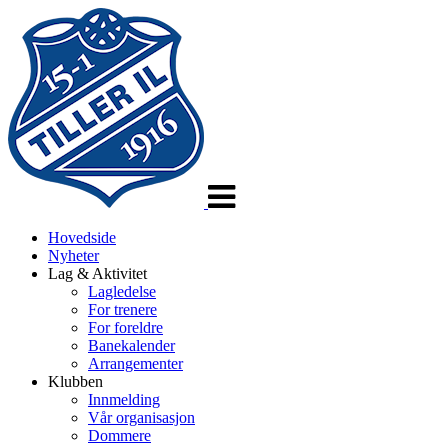
Veksle
navigasjon
Hovedside
Nyheter
Lag & Aktivitet
Lagledelse
For trenere
For foreldre
Banekalender
Arrangementer
Klubben
Innmelding
Vår organisasjon
Dommere