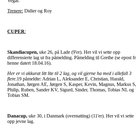
Vegar.
Trenere:
Didier og Roy
CUPER
:
Skandiacupen,
uke 26, på Lade (9'er). Her vil vi sette opp
differensierte lag ut fra påmelding. Påmelding til Grethe (se epost fr
henne datert 18.04.16).
Her er vi akkurat litt lite til 2 lag, og vil gjerne ha med i allefall 3
flere
.19 påmeldte: Adrian L, Aleksander E, Christian, Harald,
Jonathan, Jørgen AE, Jørgen S, Kasper, Kevin, Magnus, Markus S
Philip, Ruben, Sander KV, Sigurd, Sinder, Thomas, Tobias NL og
Tobias SM.
Danacup,
uke 30, i Danmark (overnatting) (11'er). Her vil vi sette
opp jevne lag.