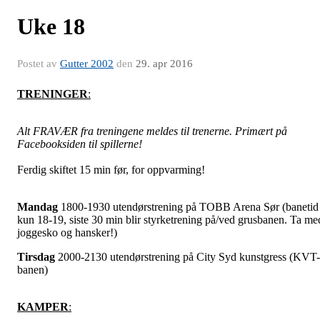
Uke 18
Postet av
Gutter 2002
den
29. apr 2016
TRENINGER
:
Alt FRAVÆR fra treningene meldes til trenerne. Primært på
Facebooksiden til spillerne!
Ferdig skiftet 15 min før, for oppvarming!
Mandag
1800-1930 utendørstrening på TOBB Arena Sør (banetid
kun 18-19, siste 30 min blir styrketrening på/ved grusbanen. Ta me
joggesko og hansker!)
Tirsdag
2000-2130 utendørstrening på City Syd kunstgress (KVT-
banen)
KAMPER
: