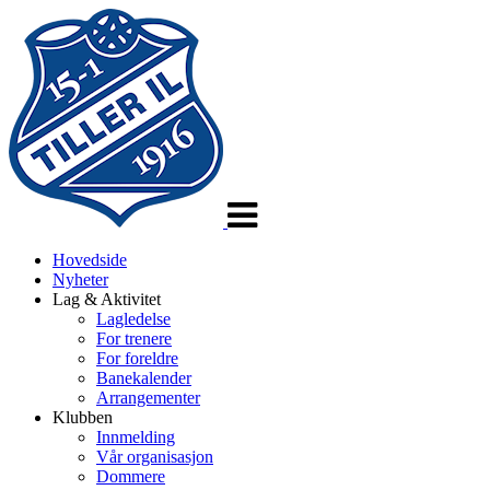
Veksle
navigasjon
Hovedside
Nyheter
Lag & Aktivitet
Lagledelse
For trenere
For foreldre
Banekalender
Arrangementer
Klubben
Innmelding
Vår organisasjon
Dommere