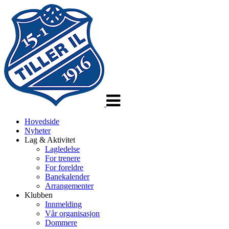
Veksle
navigasjon
Hovedside
Nyheter
Lag & Aktivitet
Lagledelse
For trenere
For foreldre
Banekalender
Arrangementer
Klubben
Innmelding
Vår organisasjon
Dommere