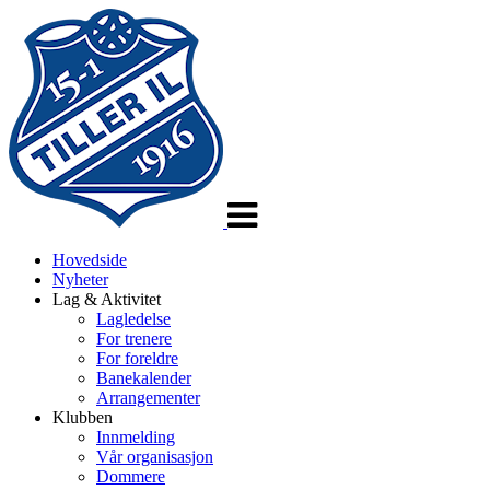
Veksle
navigasjon
Hovedside
Nyheter
Lag & Aktivitet
Lagledelse
For trenere
For foreldre
Banekalender
Arrangementer
Klubben
Innmelding
Vår organisasjon
Dommere