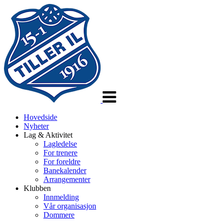
Veksle
navigasjon
Hovedside
Nyheter
Lag & Aktivitet
Lagledelse
For trenere
For foreldre
Banekalender
Arrangementer
Klubben
Innmelding
Vår organisasjon
Dommere