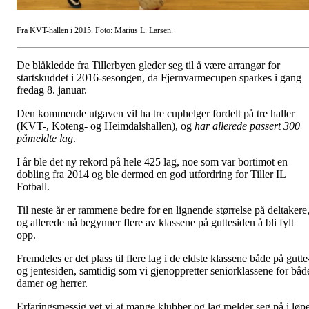
Fra KVT-hallen i 2015. Foto: Marius L. Larsen.
De blåkledde fra Tillerbyen gleder seg til å være arrangør for
startskuddet i 2016-sesongen, da Fjernvarmecupen sparkes i gang
fredag 8. januar.
Den kommende utgaven vil ha tre cuphelger fordelt på tre haller
(KVT-, Koteng- og Heimdalshallen), og
har allerede passert 300
påmeldte lag
.
I år ble det ny rekord på hele 425 lag, noe som var bortimot en
dobling fra 2014 og ble dermed en god utfordring for Tiller IL
Fotball.
Til neste år er rammene bedre for en lignende størrelse på deltakere
og allerede nå begynner flere av klassene på guttesiden å bli fylt
opp.
Fremdeles er det plass til flere lag i de eldste klassene både på gutte
og jentesiden, samtidig som vi gjenoppretter seniorklassene for båd
damer og herrer.
Erfaringsmessig vet vi at mange klubber og lag melder seg på i løpe