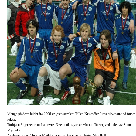
Mange på dette bildet fra 2006 er igjen samlet i Tiller. Kristoffer Pires til venstre på første
rekke,
Torbjørn Skjerve nr. to fra høyre. Øverst til høyre er Morten Torset, ved siden av Stian
Myrbekk.
Assistenttrener Christer Mathissen nr. tre fra venstre. Foto: Malvik IL.