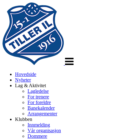
Veksle
navigasjon
Hovedside
Nyheter
Lag & Aktivitet
Lagledelse
For trenere
For foreldre
Banekalender
Arrangementer
Klubben
Innmelding
Vår organisasjon
Dommere