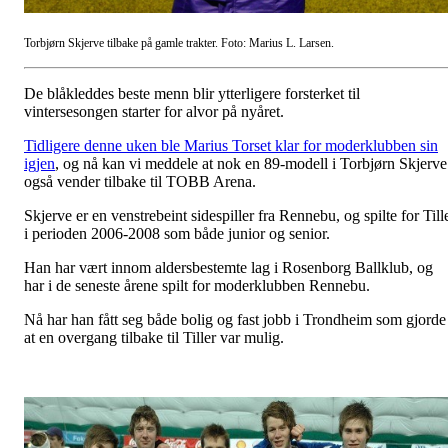
Torbjørn Skjerve tilbake på gamle trakter. Foto: Marius L. Larsen.
De blåkleddes beste menn blir ytterligere forsterket til
vintersesongen starter for alvor på nyåret.
Tidligere denne uken ble Marius Torset klar for moderklubben sin
igjen
, og nå kan vi meddele at nok en 89-modell i Torbjørn Skjerve
også vender tilbake til TOBB Arena.
Skjerve er en venstrebeint sidespiller fra Rennebu, og spilte for Till
i perioden 2006-2008 som både junior og senior.
Han har vært innom aldersbestemte lag i Rosenborg Ballklub, og
har i de seneste årene spilt for moderklubben Rennebu.
Nå har han fått seg både bolig og fast jobb i Trondheim som gjorde
at en overgang tilbake til Tiller var mulig.