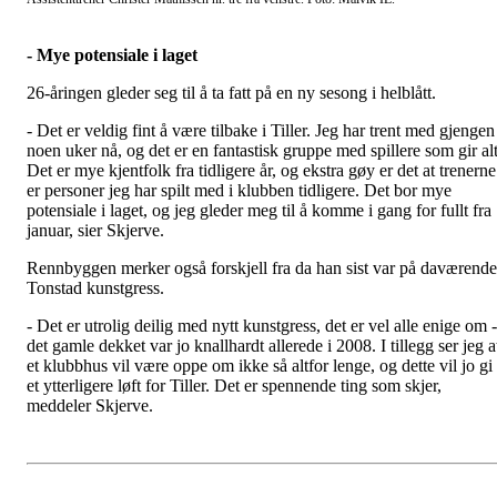
- Mye potensiale i laget
26-åringen gleder seg til å ta fatt på en ny sesong i helblått.
- Det er veldig fint å være tilbake i Tiller. Jeg har trent med gjengen
noen uker nå, og det er en fantastisk gruppe med spillere som gir alt
Det er mye kjentfolk fra tidligere år, og ekstra gøy er det at trenerne
er personer jeg har spilt med i klubben tidligere. Det bor mye
potensiale i laget, og jeg gleder meg til å komme i gang for fullt fra
januar, sier Skjerve.
Rennbyggen merker også forskjell fra da han sist var på daværende
Tonstad kunstgress.
- Det er utrolig deilig med nytt kunstgress, det er vel alle enige om -
det gamle dekket var jo knallhardt allerede i 2008. I tillegg ser jeg a
et klubbhus vil være oppe om ikke så altfor lenge, og dette vil jo gi
et ytterligere løft for Tiller. Det er spennende ting som skjer,
meddeler Skjerve.