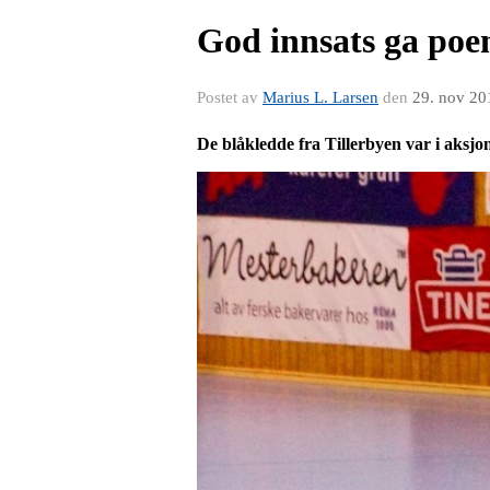
God innsats ga poe
Postet av
Marius L. Larsen
den
29. nov 20
De blåkledde fra Tillerbyen var i aksjo