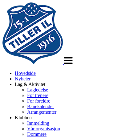
Veksle
navigasjon
Hovedside
Nyheter
Lag & Aktivitet
Lagledelse
For trenere
For foreldre
Banekalender
Arrangementer
Klubben
Innmelding
Vår organisasjon
Dommere