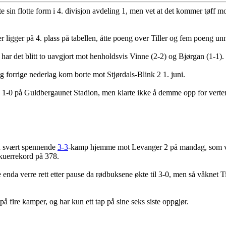
e sin flotte form i 4. divisjon avdeling 1, men vet at det kommer tøff mo
ligger på 4. plass på tabellen, åtte poeng over Tiller og fem poeng un
har det blitt to uavgjort mot henholdsvis Vinne (2-2) og Bjørgan (1-1).
g forrige nederlag kom borte mot Stjørdals-Blink 2 1. juni.
ne 1-0 på Guldbergaunet Stadion, men klarte ikke å demme opp for verten
en svært spennende
3-3
-kamp hjemme mot Levanger 2 på mandag, som var
kuerrekord på 378.
 enda verre rett etter pause da rødbuksene økte til 3-0, men så våknet T
t på fire kamper, og har kun ett tap på sine seks siste oppgjør.