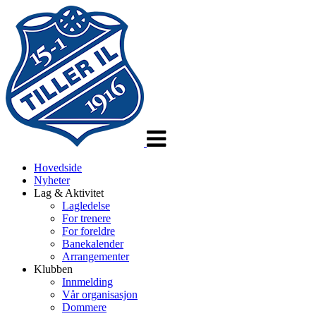
Veksle
navigasjon
Hovedside
Nyheter
Lag & Aktivitet
Lagledelse
For trenere
For foreldre
Banekalender
Arrangementer
Klubben
Innmelding
Vår organisasjon
Dommere