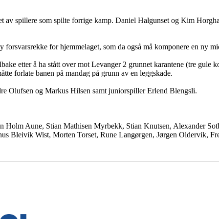
et av spillere som spilte forrige kamp. Daniel Halgunset og Kim Horghage
 ny forsvarsrekke for hjemmelaget, som da også må komponere en ny mi
ilbake etter å ha stått over mot Levanger 2 grunnet karantene (tre gule 
n måtte forlate banen på mandag på grunn av en leggskade.
dre Olufsen og Markus Hilsen samt juniorspiller Erlend Blengsli.
en Holm Aune, Stian Mathisen Myrbekk, Stian Knutsen, Alexander Sotb
us Bleivik Wist, Morten Torset, Rune Langørgen, Jørgen Oldervik, Fre