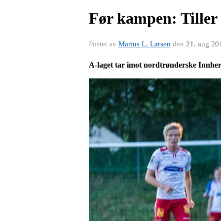
Før kampen: Tiller
Postet av
Marius L. Larsen
den
21. aug 20
A-laget tar imot nordtrønderske Innherr