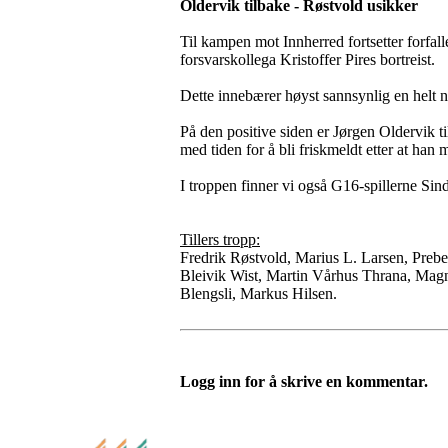
Oldervik tilbake - Røstvold usikker
Til kampen mot Innherred fortsetter forfall
forsvarskollega Kristoffer Pires bortreist.
Dette innebærer høyst sannsynlig en helt
På den positive siden er Jørgen Oldervik t
med tiden for å bli friskmeldt etter at ha
I troppen finner vi også G16-spillerne Sin
Tillers tropp:
Fredrik Røstvold, Marius L. Larsen, Preb
Bleivik Wist, Martin Vårhus Thrana, Magn
Blengsli, Markus Hilsen.
Logg inn for å skrive en kommentar.