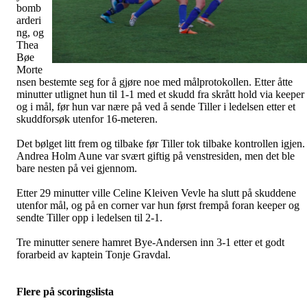
bomb
arderi
ng, og
Thea
Bøe
Morte
nsen bestemte seg for å gjøre noe med målprotokollen. Etter åtte
minutter utlignet hun til 1-1 med et skudd fra skrått hold via keeper
og i mål, før hun var nære på ved å sende Tiller i ledelsen etter et
skuddforsøk utenfor 16-meteren.
Det bølget litt frem og tilbake før Tiller tok tilbake kontrollen igjen.
Andrea Holm Aune var svært giftig på venstresiden, men det ble
bare nesten på vei gjennom.
Etter 29 minutter ville Celine Kleiven Vevle ha slutt på skuddene
utenfor mål, og på en corner var hun først frempå foran keeper og
sendte Tiller opp i ledelsen til 2-1.
Tre minutter senere hamret Bye-Andersen inn 3-1 etter et godt
forarbeid av kaptein Tonje Gravdal.
Flere på scoringslista