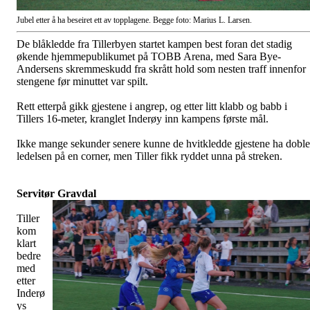
Jubel etter å ha beseiret ett av topplagene. Begge foto: Marius L. Larsen.
De blåkledde fra Tillerbyen startet kampen best foran det stadig
økende hjemmepublikumet på TOBB Arena, med Sara Bye-
Andersens skremmeskudd fra skrått hold som nesten traff innenfor
stengene før minuttet var spilt.
Rett etterpå gikk gjestene i angrep, og etter litt klabb og babb i
Tillers 16-meter, kranglet Inderøy inn kampens første mål.
Ikke mange sekunder senere kunne de hvitkledde gjestene ha doble
ledelsen på en corner, men Tiller fikk ryddet unna på streken.
Servitør Gravdal
Tiller
kom
klart
bedre
med
etter
Inderø
ys