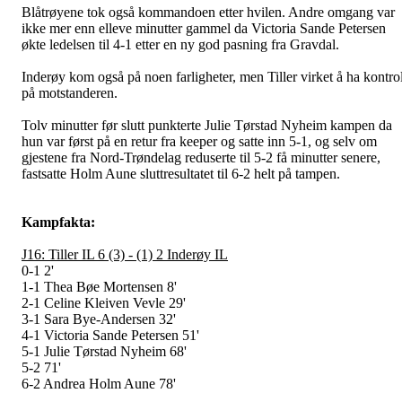
Blåtrøyene tok også kommandoen etter hvilen. Andre omgang var
ikke mer enn elleve minutter gammel da Victoria Sande Petersen
økte ledelsen til 4-1 etter en ny god pasning fra Gravdal.
Inderøy kom også på noen farligheter, men Tiller virket å ha kontrol
på motstanderen.
Tolv minutter før slutt punkterte Julie Tørstad Nyheim kampen da
hun var først på en retur fra keeper og satte inn 5-1, og selv om
gjestene fra Nord-Trøndelag reduserte til 5-2 få minutter senere,
fastsatte Holm Aune sluttresultatet til 6-2 helt på tampen.
Kampfakta:
J16: Tiller IL 6 (3) - (1) 2 Inderøy IL
0-1 2'
1-1 Thea Bøe Mortensen 8'
2-1 Celine Kleiven Vevle 29'
3-1 Sara Bye-Andersen 32'
4-1 Victoria Sande Petersen 51'
5-1 Julie Tørstad Nyheim 68'
5-2 71'
6-2 Andrea Holm Aune 78'