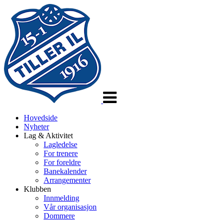
Veksle
navigasjon
Hovedside
Nyheter
Lag & Aktivitet
Lagledelse
For trenere
For foreldre
Banekalender
Arrangementer
Klubben
Innmelding
Vår organisasjon
Dommere