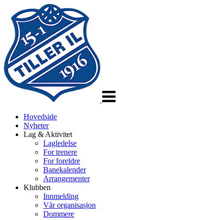
Veksle
navigasjon
Hovedside
Nyheter
Lag & Aktivitet
Lagledelse
For trenere
For foreldre
Banekalender
Arrangementer
Klubben
Innmelding
Vår organisasjon
Dommere