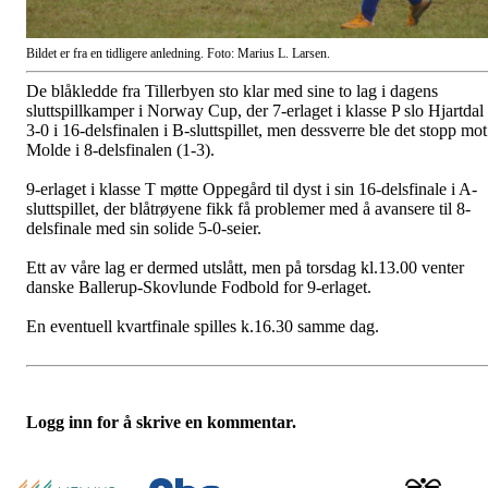
Bildet er fra en tidligere anledning. Foto: Marius L. Larsen.
De blåkledde fra Tillerbyen sto klar med sine to lag i dagens
sluttspillkamper i Norway Cup, der 7-erlaget i klasse P slo Hjartdal
3-0 i 16-delsfinalen i B-sluttspillet, men dessverre ble det stopp mot
Molde i 8-delsfinalen (1-3).
9-erlaget i klasse T møtte Oppegård til dyst i sin 16-delsfinale i A-
sluttspillet, der blåtrøyene fikk få problemer med å avansere til 8-
delsfinale med sin solide 5-0-seier.
Ett av våre lag er dermed utslått, men på torsdag kl.13.00 venter
danske Ballerup-Skovlunde Fodbold for 9-erlaget.
En eventuell kvartfinale spilles k.16.30 samme dag.
Logg inn for å skrive en kommentar.