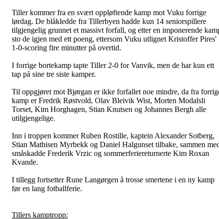
Tiller kommer fra en svært oppløftende kamp mot Vuku forrige
lørdag. De blåkledde fra Tillerbyen hadde kun 14 seniorspillere
tilgjengelig grunnet et massivt forfall, og etter en imponerende kam
sto de igjen med ett poeng, ettersom Vuku utlignet Kristoffer Pires'
1-0-scoring fire minutter på overtid.
I forrige bortekamp tapte Tiller 2-0 for Vanvik, men de har kun ett
tap på sine tre siste kamper.
Til oppgjøret mot Bjørgan er ikke forfallet noe mindre, da fra forrig
kamp er Fredrik Røstvold, Olav Bleivik Wist, Morten Modalsli
Torset, Kim Horghagen, Stian Knutsen og Johannes Bergh alle
utilgjengelige.
Inn i troppen kommer Ruben Rostille, kaptein Alexander Sotberg,
Stian Mathisen Myrbekk og Daniel Halgunset tilbake, sammen me
småskadde Frederik Vrzic og sommerferiereturnerte Kim Roxan
Kvande.
I tillegg fortsetter Rune Langørgen å trosse smertene i en ny kamp
før en lang fotballferie.
Tillers kamptropp: