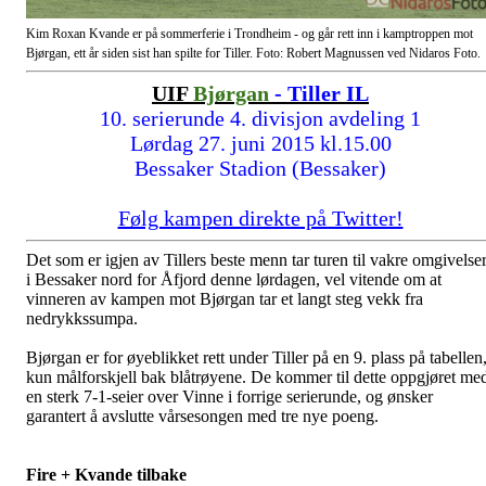
Kim Roxan Kvande er på sommerferie i Trondheim - og går rett inn i kamptroppen mot
Bjørgan, ett år siden sist han spilte for Tiller. Foto: Robert Magnussen ved Nidaros Foto.
UIF
Bjørgan
- Tiller IL
10. serierunde 4. divisjon avdeling 1
Lørdag 27. juni 2015 kl.15.00
Bessaker Stadion (Bessaker)
Følg kampen direkte på Twitter!
Det som er igjen av Tillers beste menn tar turen til vakre omgivelse
i Bessaker nord for Åfjord denne lørdagen, vel vitende om at
vinneren av kampen mot Bjørgan tar et langt steg vekk fra
nedrykkssumpa.
Bjørgan er for øyeblikket rett under Tiller på en 9. plass på tabellen
kun målforskjell bak blåtrøyene. De kommer til dette oppgjøret me
en sterk 7-1-seier over Vinne i forrige serierunde, og ønsker
garantert å avslutte vårsesongen med tre nye poeng.
Fire + Kvande tilbake