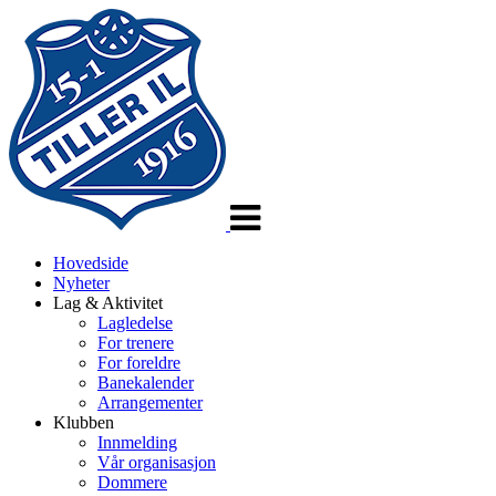
Veksle
navigasjon
Hovedside
Nyheter
Lag & Aktivitet
Lagledelse
For trenere
For foreldre
Banekalender
Arrangementer
Klubben
Innmelding
Vår organisasjon
Dommere