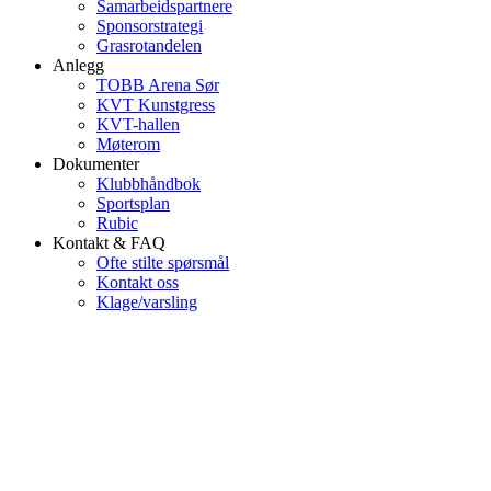
Samarbeidspartnere
Sponsorstrategi
Grasrotandelen
Anlegg
TOBB Arena Sør
KVT Kunstgress
KVT-hallen
Møterom
Dokumenter
Klubbhåndbok
Sportsplan
Rubic
Kontakt & FAQ
Ofte stilte spørsmål
Kontakt oss
Klage/varsling