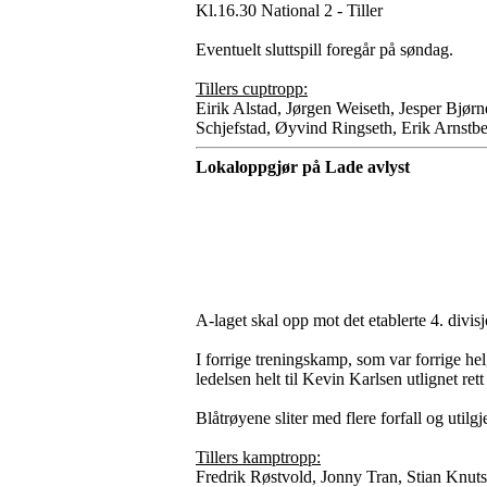
Kl.16.30 National 2 - Tiller
Eventuelt sluttspill foregår på søndag.
Tillers cuptropp:
Eirik Alstad, Jørgen Weiseth, Jesper Bjø
Schjefstad, Øyvind Ringseth, Erik Arnstb
Lokaloppgjør på Lade avlyst
A-laget skal opp mot det etablerte 4. div
I forrige treningskamp, som var forrige he
ledelsen helt til Kevin Karlsen utlignet rett f
Blåtrøyene sliter med flere forfall og util
Tillers kamptropp:
Fredrik Røstvold,
Jonny Tran, Stian Knuts