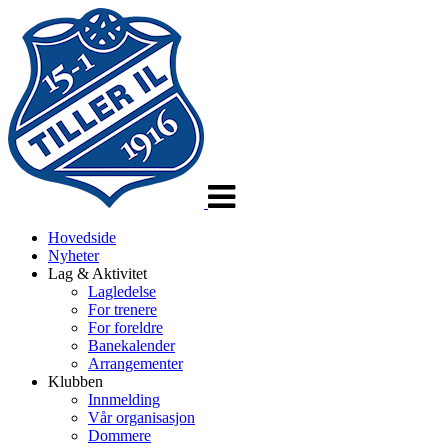
Veksle
navigasjon
Hovedside
Nyheter
Lag & Aktivitet
Lagledelse
For trenere
For foreldre
Banekalender
Arrangementer
Klubben
Innmelding
Vår organisasjon
Dommere