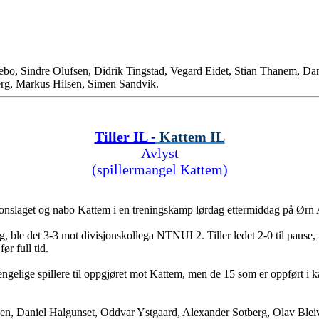
rnebo, Sindre Olufsen, Didrik Tingstad, Vegard Eidet, Stian Thanem, D
erg, Markus Hilsen, Simen Sandvik.
Tiller IL -
Kattem IL
Avlyst
(spillermangel Kattem)
isjonslaget og nabo Kattem i en treningskamp lørdag ettermiddag på Ørn
lg, ble det 3-3 mot divisjonskollega NTNUI 2. Tiller ledet 2-0 til pause
ør full tid.
gjengelige spillere til oppgjøret mot Kattem, men de 15 som er oppført i
en, Daniel Halgunset, Oddvar Ystgaard, Alexander Sotberg, Olav Bleivi