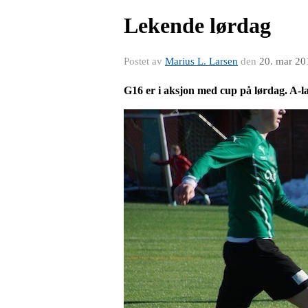
Lekende lørdag
Postet av
Marius L. Larsen
den
20. mar 20
G16 er i aksjon med cup på lørdag. A-l