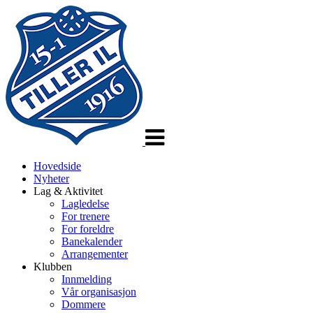
Veksle
navigasjon
Hovedside
Nyheter
Lag & Aktivitet
Lagledelse
For trenere
For foreldre
Banekalender
Arrangementer
Klubben
Innmelding
Vår organisasjon
Dommere