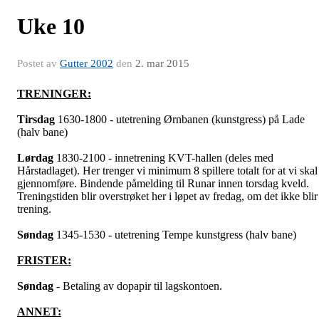
Uke 10
Postet av
Gutter 2002
den
2. mar 2015
TRENINGER:
Tirsdag
1630-1800 - utetrening Ørnbanen (kunstgress) på Lade
(halv bane)
Lørdag
1830-2100 - innetrening KVT-hallen (deles med
Hårstadlaget). Her trenger vi minimum 8 spillere totalt for at vi skal
gjennomføre. Bindende påmelding til Runar innen torsdag kveld.
Treningstiden blir overstrøket her i løpet av fredag, om det ikke blir
trening.
Søndag
1345-1530 - utetrening Tempe kunstgress (halv bane)
FRISTER:
Søndag
- Betaling av dopapir til lagskontoen.
ANNET: