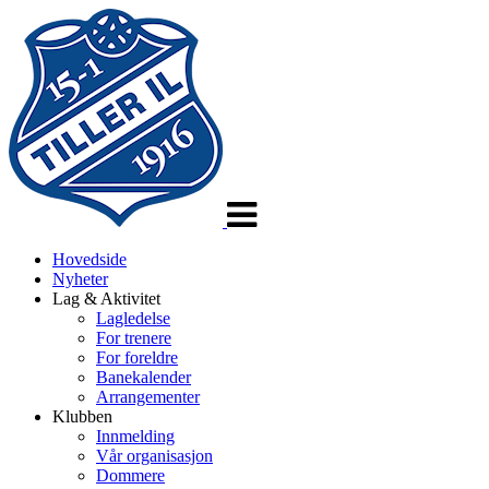
Veksle
navigasjon
Hovedside
Nyheter
Lag & Aktivitet
Lagledelse
For trenere
For foreldre
Banekalender
Arrangementer
Klubben
Innmelding
Vår organisasjon
Dommere