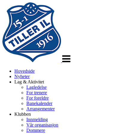
Veksle
navigasjon
Hovedside
Nyheter
Lag & Aktivitet
Lagledelse
For trenere
For foreldre
Banekalender
Arrangementer
Klubben
Innmelding
Vår organisasjon
Dommere