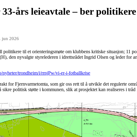
 33‑års leieavtale – ber politikere
. jun 2026
l politikere til et orienteringsmøte om klubbens kritiske situasjon; 11 p
, den nyvalgte styrelederen i idrettsrådet Ingrid Olsen og leder for a
/nyheter/trondheim/i/rrnjPw/vi-er-i-fotballkrise
trakt for Fjernvarmetomta, som gir oss rett til å utvikle det regulerte o
å sikre politisk støtte i kommunen, slik at prosjektet kan realiseres i t