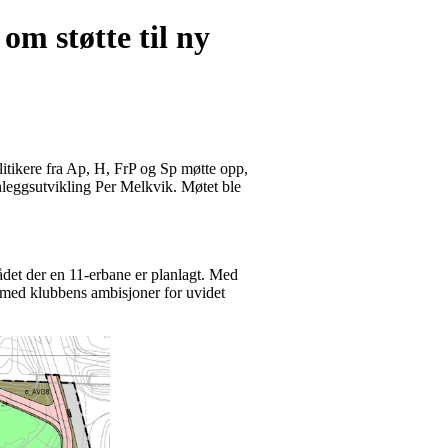
 om støtte til ny
olitikere fra Ap, H, FrP og Sp møtte opp,
nleggsutvikling Per Melkvik. Møtet ble
mrådet der en 11‑erbane er planlagt. Med
råd med klubbens ambisjoner for uvidet