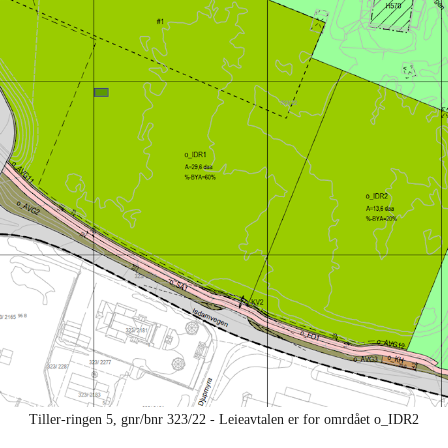
Tiller-ringen 5, gnr/bnr 323/22 - Leieavtalen er for omrdået o_IDR2