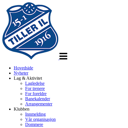
Veksle
navigasjon
Hovedside
Nyheter
Lag & Aktivitet
Lagledelse
For trenere
For foreldre
Banekalender
Arrangementer
Klubben
Innmelding
Vår organisasjon
Dommere