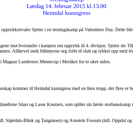
Lørdag 14. februar 2015 kl.13.00
Heimdal kunstgress
 opprykksrivaler Sjetne i en treningskamp på Valentines Day. Dette blir 
 lagene mot hverandre i kampen om opprykk til 4. divisjon. Sjetne slo Ti
høsten. Allikevel snek blåtrøyene seg forbi til slutt og rykket opp med 
llet i Magnar Lundemos Minnecup i Meråker for to uker siden.
skap kommer til Heimdal kunstgress med en liten tropp, der flere er bo
brødrene Stian og Lasse Knutsen, som spiller sin første storbanekamp i blå
 (tidl. Stjørdals-Blink og Tangmoen) og Arnstein Fossum (tidl. Oppdal 