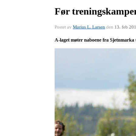
Før treningskampen:
Postet av
Marius L. Larsen
den
13. feb 20
A-laget møter naboene fra Sjetnmarka t