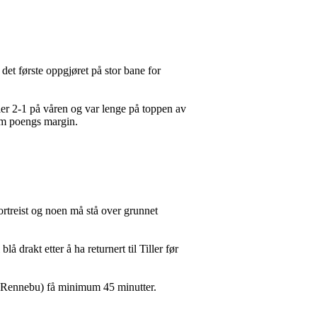
det første oppgjøret på stor bane for
ller 2-1 på våren og var lenge på toppen av
fem poengs margin.
rtreist og noen må stå over grunnet
 drakt etter å ha returnert til Tiller før
og Rennebu) få minimum 45 minutter.