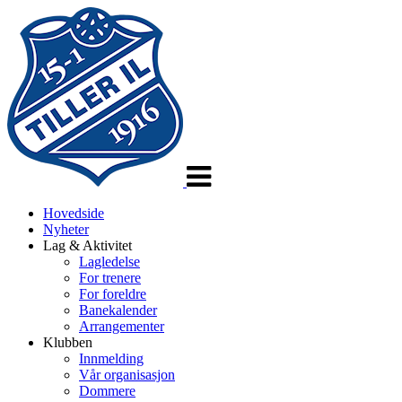
Veksle
navigasjon
Hovedside
Nyheter
Lag & Aktivitet
Lagledelse
For trenere
For foreldre
Banekalender
Arrangementer
Klubben
Innmelding
Vår organisasjon
Dommere