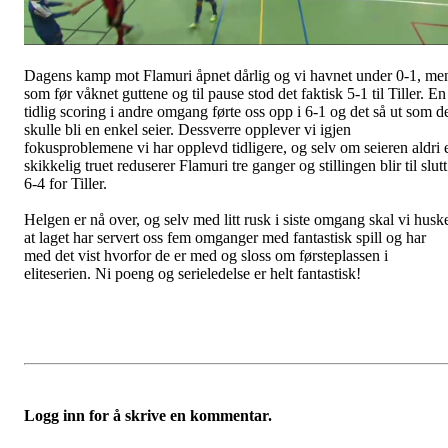
Dagens kamp mot Flamuri åpnet dårlig og vi havnet under 0-1, me
som før våknet guttene og til pause stod det faktisk 5-1 til Tiller. En
tidlig scoring i andre omgang førte oss opp i 6-1 og det så ut som d
skulle bli en enkel seier. Dessverre opplever vi igjen
fokusproblemene vi har opplevd tidligere, og selv om seieren aldri 
skikkelig truet reduserer Flamuri tre ganger og stillingen blir til slutt
6-4 for Tiller.
Helgen er nå over, og selv med litt rusk i siste omgang skal vi husk
at laget har servert oss fem omganger med fantastisk spill og har
med det vist hvorfor de er med og sloss om førsteplassen i
eliteserien. Ni poeng og serieledelse er helt fantastisk!
Logg inn for å skrive en kommentar.