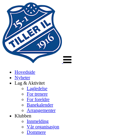
Veksle
navigasjon
Hovedside
Nyheter
Lag & Aktivitet
Lagledelse
For trenere
For foreldre
Banekalender
Arrangementer
Klubben
Innmelding
Vår organisasjon
Dommere