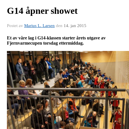
G14 åpner showet
Postet av
Marius L. Larsen
den
14. jan 2015
Et av våre lag i G14-klassen starter årets utgave av
Fjernvarmecupen torsdag ettermiddag.