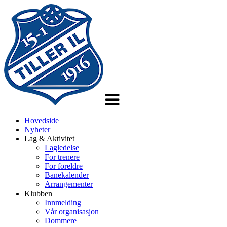
Veksle
navigasjon
Hovedside
Nyheter
Lag & Aktivitet
Lagledelse
For trenere
For foreldre
Banekalender
Arrangementer
Klubben
Innmelding
Vår organisasjon
Dommere