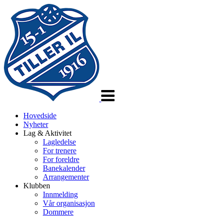
Veksle
navigasjon
Hovedside
Nyheter
Lag & Aktivitet
Lagledelse
For trenere
For foreldre
Banekalender
Arrangementer
Klubben
Innmelding
Vår organisasjon
Dommere