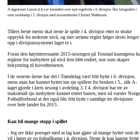
A-lagstrener Larsen (t.h.) er forundret over nytt regelverk i 4. divisjon. Her fotografert i
siste seriekamp i 5. divisjon med assistenttrener Christer Mathissen.
Tillers beste menn skal neste år spille i 4. divisjon etter to strake
opprykk fra nederste nivå, og mer seriøse regler følger desto lenger
opp i divisjonssystemet laget er i.
Foran den høyinteressante 2015-sesongen på Tonstad kunstgress h
reglene for innbyttere på nivå fem blitt endret, noe som skaper
bekymring til hovedtreneren.
I de seneste årene har det i Trøndelag vært fritt bytte i 6. divisjon,
mens man har kunnet byttet inn sju spillere fra benken i 5., slik A-
laget gjorde i årets sesong i avdeling 3. I 4. divisjon har tre av
maksimalt sju innbyttere kunnet entret banen, men nå varsler Norg
Fotballforbund at det også blir fritt bytte i samtlige tre divisjoner
over hele landet fra 2015.
Kan bli mange stopp i spillet
- Jeg ser ikke poenget med at lag kan gjøre så mange bytter som de
vil i løpet av en fotballkamp i 4. divisjon. Neste år kan lagene bytte