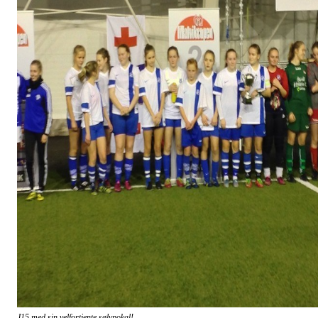
J15 med sin velfortjente sølvpokal!