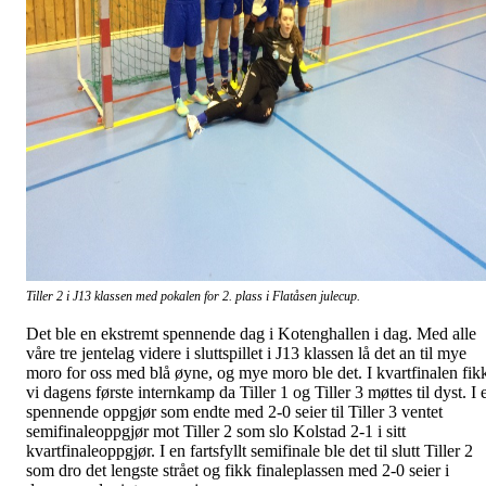
Tiller 2 i J13 klassen med pokalen for 2. plass i Flatåsen julecup.
Det ble en ekstremt spennende dag i Kotenghallen i dag. Med alle
våre tre jentelag videre i sluttspillet i J13 klassen lå det an til mye
moro for oss med blå øyne, og mye moro ble det. I kvartfinalen fik
vi dagens første internkamp da Tiller 1 og Tiller 3 møttes til dyst. I 
spennende oppgjør som endte med 2-0 seier til Tiller 3 ventet
semifinaleoppgjør mot Tiller 2 som slo Kolstad 2-1 i sitt
kvartfinaleoppgjør. I en fartsfyllt semifinale ble det til slutt Tiller 2
som dro det lengste strået og fikk finaleplassen med 2-0 seier i