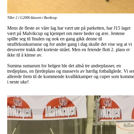
Tiller 2 i G2006 klassen i Buvikcup.
Mens de fleste av våre lag har vært ute på parketten, har J15 laget
vært på Malvikcup og kjempet om mere heder og ære. Jentene
spillte seg til finalen og nok en gang gikk denne til
straffekonkurranse og for andre gang i dag skulle det vise seg at vi
dessverre trakk det korteste strået. Men en feiende flott 2. plass er
ikke til å kimse av.
Summa sumarum for helgen ble det altså tre andreplasser, en
tredjeplass, en fjerdeplass og massevis av hærlig fotballglede. Vi se
allerede frem til de kommende kvallikkamper og cuper som komme
i neste uke!