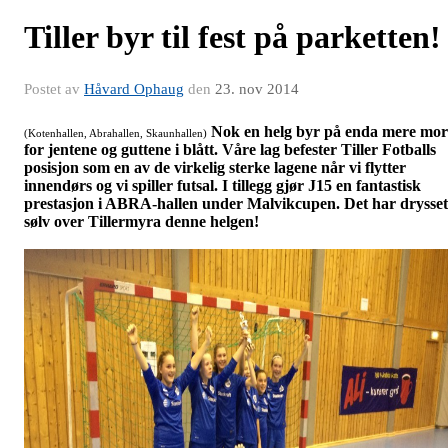
Tiller byr til fest på parketten!
Postet av
Håvard Ophaug
den
23. nov 2014
Nok en helg byr på enda mere mo
(Kotenhallen, Abrahallen, Skaunhallen)
for jentene og guttene i blått. Våre lag befester Tiller Fotballs
posisjon som en av de virkelig sterke lagene når vi flytter
innendørs og vi spiller futsal. I tillegg gjør J15 en fantastisk
prestasjon i ABRA-hallen under Malvikcupen. Det har drysset
sølv over Tillermyra denne helgen!