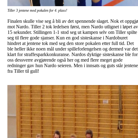
Tiller 3 jentene med pokalen for 4. plass!
Finalen skulle vise seg å bli av det spennende slaget. Nok et oppgjø
mot Nardo. Tiller 2 tok ledelsen først, men Nardo utlignet i løpet av
15 sekunder. Stillingen 1-1 stod seg ut kampen selv om Tiller spilte
seg til flere gode sjanser. Kun en god sisteskanse i Nardoburet
hindret at jentene tok med seg den store pokalen etter full tid. Det
ble heller ikke noen mål under spilleforlengelsen og dermed var det
klart for straffesparkkonkuranse. Nardos dyktige sisteskanse ble for
oss dessverre avgjørende også her og med flere meget gode
redninger gav hun Nardo seieren. Men i innsats og guts står jentene
fra Tiller til gull!