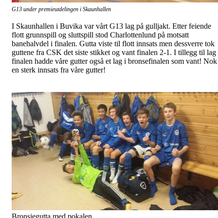
G13 under premieutdelingen i Skaunhallen
I Skaunhallen i Buvika var vårt G13 lag på gulljakt. Etter feiende
flott grunnspill og sluttspill stod Charlottenlund på motsatt
banehalvdel i finalen. Gutta viste til flott innsats men dessverre tok
guttene fra CSK det siste stikket og vant finalen 2-1. I tillegg til lag 
finalen hadde våre gutter også et lag i bronsefinalen som vant! Nok
en sterk innsats fra våre gutter!
Bronsjegutta med pokalen