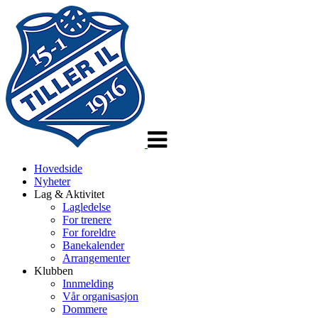
Veksle
navigasjon
Hovedside
Nyheter
Lag & Aktivitet
Lagledelse
For trenere
For foreldre
Banekalender
Arrangementer
Klubben
Innmelding
Vår organisasjon
Dommere